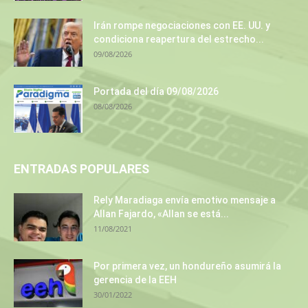
Irán rompe negociaciones con EE. UU. y
condiciona reapertura del estrecho...
09/08/2026
Portada del día 09/08/2026
08/08/2026
ENTRADAS POPULARES
Rely Maradiaga envía emotivo mensaje a
Allan Fajardo, «Allan se está...
11/08/2021
Por primera vez, un hondureño asumirá la
gerencia de la EEH
30/01/2022