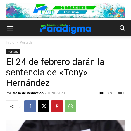
Inicio
Portada
Portada
El 24 de febrero darán la
sentencia de «Tony»
Hernández
Por
Mesa de Redacciòn
-
07/01/2020
1369
0