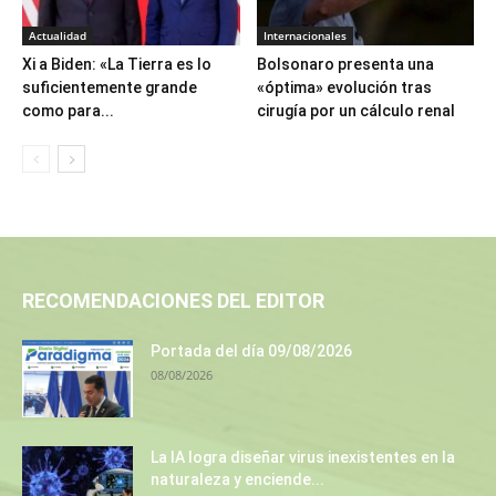
Actualidad
Internacionales
Xi a Biden: «La Tierra es lo
Bolsonaro presenta una
suficientemente grande
«óptima» evolución tras
como para...
cirugía por un cálculo renal
RECOMENDACIONES DEL EDITOR
Portada del día 09/08/2026
08/08/2026
La IA logra diseñar virus inexistentes en la
naturaleza y enciende...