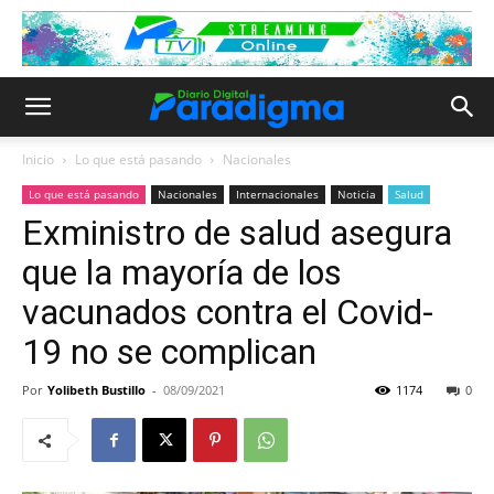
Inicio
Lo que está pasando
Nacionales
Lo que está pasando
Nacionales
Internacionales
Noticia
Salud
Exministro de salud asegura
que la mayoría de los
vacunados contra el Covid-
19 no se complican
Por
Yolibeth Bustillo
-
08/09/2021
1174
0