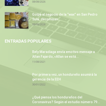
08/08/2026
Golpe al negocio de la “wax” en San Pedro
Sula: decomisan...
08/08/2026
ENTRADAS POPULARES
Rely Maradiaga envía emotivo mensaje a
Allan Fajardo, «Allan se está...
11/08/2021
Por primera vez, un hondureño asumirá la
gerencia de la EEH
30/01/2022
¿Qué piensa los hondureños del
Coronavirus? Según el estudio número 79...