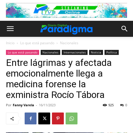
Inicio
Lo que está pasando
Nacionales
Lo que está pasando
Nacionales
Internacionales
Noticia
Política
Entre lágrimas y afectada
emocionalmente llega a
medicina forense la
exministra Rocío Tábora
Por
Fanny Varela
-
16/11/2023
925
0