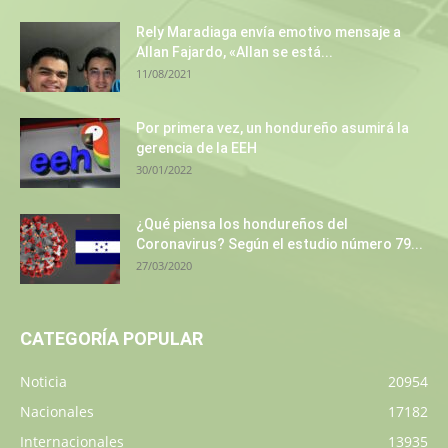
Rely Maradiaga envía emotivo mensaje a
Allan Fajardo, «Allan se está...
11/08/2021
Por primera vez, un hondureño asumirá la
gerencia de la EEH
30/01/2022
¿Qué piensa los hondureños del
Coronavirus? Según el estudio número 79...
27/03/2020
CATEGORÍA POPULAR
Noticia
20954
Nacionales
17182
Internacionales
13935