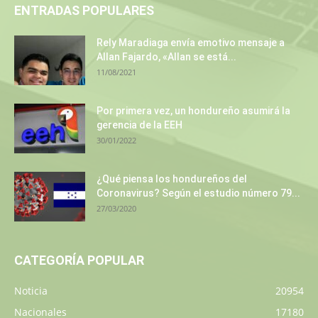
ENTRADAS POPULARES
Rely Maradiaga envía emotivo mensaje a
Allan Fajardo, «Allan se está...
11/08/2021
Por primera vez, un hondureño asumirá la
gerencia de la EEH
30/01/2022
¿Qué piensa los hondureños del
Coronavirus? Según el estudio número 79...
27/03/2020
CATEGORÍA POPULAR
Noticia
20954
Nacionales
17180