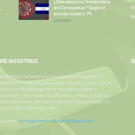
¿Qué piensa los hondureños
S
del Coronavirus? Según el
o
estudio número 79...
N
27/03/2020
BRE NOSOTROS
S
iario Digital Paradigma es una empresa legalmente
tituida en Honduras para poder servirle a usted, con el
alto nivel de liderazgo en el mercado nacional e
rnacional y sobre todo con eficiencia y eficacia. Edificio
Jarros Boulevard Morazan el 4to Piso Cubiculo #402 Tel:
) 2231-3303 / (504) 9522-3307
áctanos:
paradigmaencuestadora@gmail.com