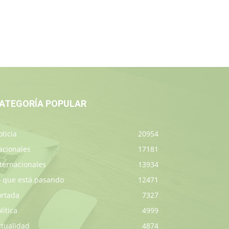
ATEGORÍA POPULAR
ticia
20954
acionales
17181
ternacionales
13934
o que está pasando
12471
ortada
7327
lítica
4999
ctualidad
4874