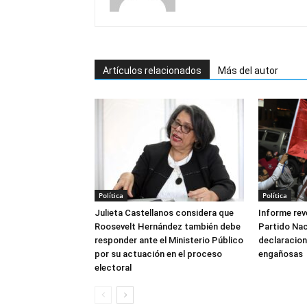
Artículos relacionados
Más del autor
Política
Política
Julieta Castellanos considera que
Informe reve
Roosevelt Hernández también debe
Partido Naci
responder ante el Ministerio Público
declaracione
por su actuación en el proceso
engañosas
electoral