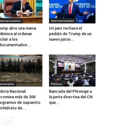
nternacionales
Internacionales
ump abre una nueva
Un juez rechaza el
lémica al ordenar
pedido de Trump de un
cluir a los
nuevo juicio...
documentados...
acionales
Política
licía Nacional
Bancada del PN exige a
comisa más de 200
la junta directiva del CN
logramos de supuesto
que...
orhidrato de...