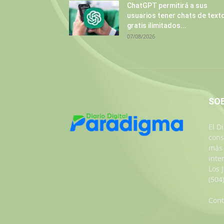
ChatGPT permitirá a sus
usuarios tener chats de text
gratis ilimitados...
07/08/2026
SO
El D
cons
más 
inte
Los 
(504
Cont