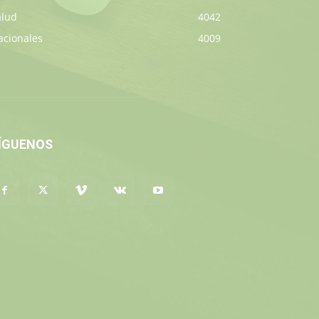
alud
4042
acionales
4009
ÍGUENOS