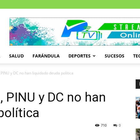
A
SALUD
FARÁNDULA
DEPORTES
SUCESOS
TE
l, PINU y DC no han liquidado deuda política
l, PINU y DC no han
olítica
710
0