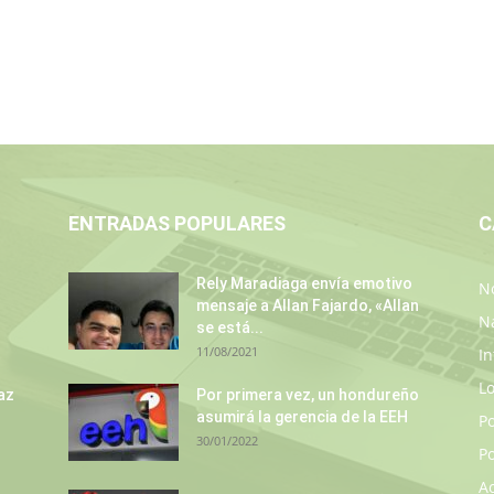
ENTRADAS POPULARES
C
s
Rely Maradiaga envía emotivo
No
mensaje a Allan Fajardo, «Allan
N
se está...
11/08/2021
In
L
az
Por primera vez, un hondureño
asumirá la gerencia de la EEH
P
30/01/2022
Po
A