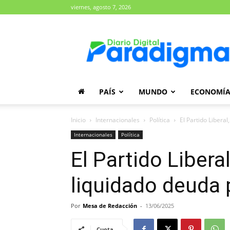
viernes, agosto 7, 2026
Diario
Paradigma
PAÍS
MUNDO
ECONOMÍ
Inicio
Internacionales
Política
El Partido Libera
Internacionales
Política
El Partido Libera
liquidado deuda p
Por
Mesa de Redacción
-
13/06/2025
Cuota