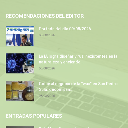
RECOMENDACIONES DEL EDITOR
Portada del día 09/08/2026
08/08/2026
La IA logra diseñar virus inexistentes en la
naturaleza y enciende...
08/08/2026
Golpe al negocio de la “wax” en San Pedro
Sula: decomisan...
08/08/2026
ENTRADAS POPULARES