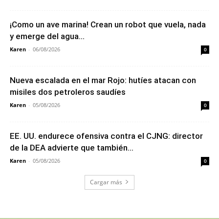
¡Como un ave marina! Crean un robot que vuela, nada
y emerge del agua...
Karen
-
06/08/2026
0
Nueva escalada en el mar Rojo: hutíes atacan con
misiles dos petroleros saudíes
Karen
-
05/08/2026
0
EE. UU. endurece ofensiva contra el CJNG: director
de la DEA advierte que también...
Karen
-
05/08/2026
0
Cargar más