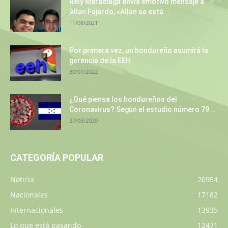
Rely Maradiaga envía emotivo mensaje a
Allan Fajardo, «Allan se está...
11/08/2021
Por primera vez, un hondureño asumirá la
gerencia de la EEH
30/01/2022
¿Qué piensa los hondureños del
Coronavirus? Según el estudio número 79...
27/03/2020
CATEGORÍA POPULAR
Noticia
20954
Nacionales
17182
Internacionales
13935
Lo que está pasando
12471