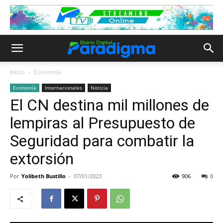
Inicio
Economía
Economía
Internacionales
Noticia
El CN destina mil millones de
lempiras al Presupuesto de
Seguridad para combatir la
extorsión
Por
Yolibeth Bustillo
-
07/01/2023
906
0