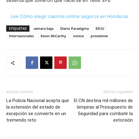
sesenta que tuvieron que hacerse en 1869. EFE
Lee Cómo elegir casinos online seguros en Honduras
ETIQUETAS
camara baja
Diario Paradigma
EEUU
Internacionales
Kevin McCarthy
noticia
presidente
Artículo anterior
Artículo siguiente
La Policía Nacional acepta que
El CN destina mil millones de
la extensión del estado de
lempiras al Presupuesto de
excepción se convierte en un
Seguridad para combatir la
tremendo reto
extorsión