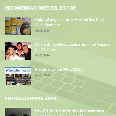
RECOMENDACIONES DEL EDITOR
Golpe al negocio de la “wax” en San Pedro
Sula: decomisan...
08/08/2026
Muere Jorge Messi, padre de Lionel Messi, a
los 68 años...
08/08/2026
Portada del día 08/08/2026
07/08/2026
ENTRADAS POPULARES
Rely Maradiaga envía emotivo mensaje a
Allan Fajardo, «Allan se está...