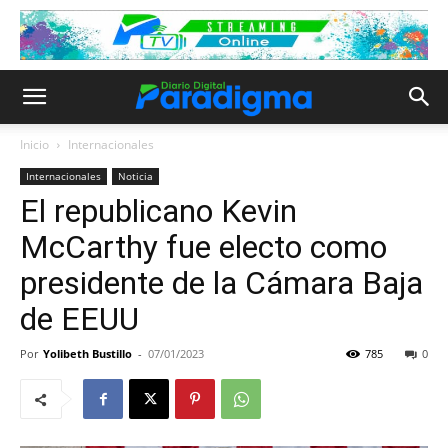
Inicio
Internacionales
Internacionales
Noticia
El republicano Kevin
McCarthy fue electo como
presidente de la Cámara Baja
de EEUU
Por
Yolibeth Bustillo
-
07/01/2023
785
0