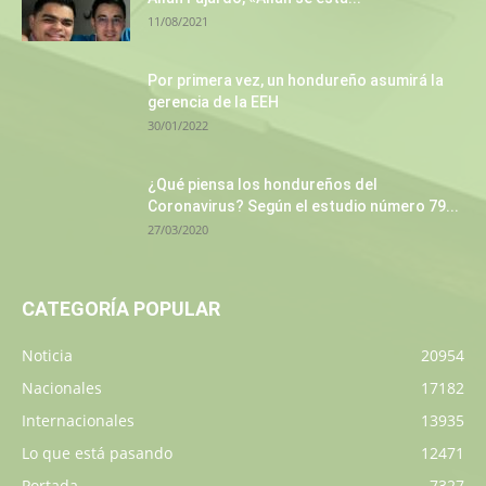
11/08/2021
Por primera vez, un hondureño asumirá la
gerencia de la EEH
30/01/2022
¿Qué piensa los hondureños del
Coronavirus? Según el estudio número 79...
27/03/2020
CATEGORÍA POPULAR
Noticia
20954
Nacionales
17182
Internacionales
13935
Lo que está pasando
12471
Portada
7327