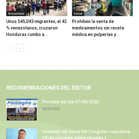
Actualidad
Salud
Unos 545,043 migrantes, el 42
Prohíben la venta de
% venezolanos, cruzaron
medicamentos sin receta
Honduras rumbo a...
médica en pulperías y...
RECOMENDACIONES DEL EDITOR
Portada del día 07/08/2026
06/08/2026
Comisión de Salud del Congreso cuestiona
cifras oficiales sobre cirugías y...