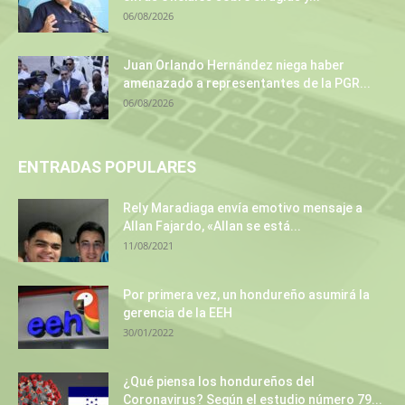
06/08/2026
Juan Orlando Hernández niega haber
amenazado a representantes de la PGR...
06/08/2026
ENTRADAS POPULARES
Rely Maradiaga envía emotivo mensaje a
Allan Fajardo, «Allan se está...
11/08/2021
Por primera vez, un hondureño asumirá la
gerencia de la EEH
30/01/2022
¿Qué piensa los hondureños del
Coronavirus? Según el estudio número 79...