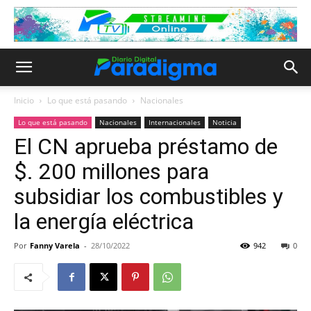
Inicio
Lo que está pasando
Nacionales
Lo que está pasando
Nacionales
Internacionales
Noticia
El CN aprueba préstamo de
$. 200 millones para
subsidiar los combustibles y
la energía eléctrica
Por
Fanny Varela
-
28/10/2022
942
0