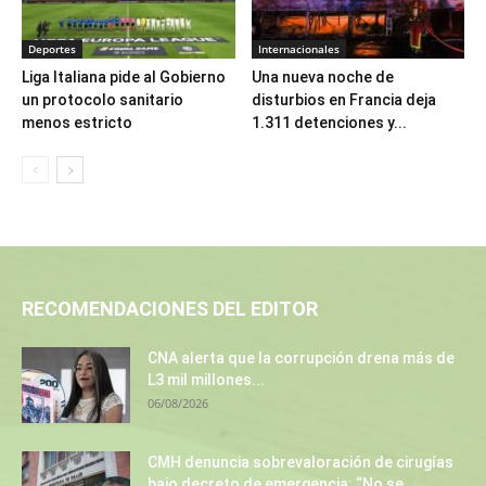
Deportes
Internacionales
Liga Italiana pide al Gobierno
Una nueva noche de
un protocolo sanitario
disturbios en Francia deja
menos estricto
1.311 detenciones y...
RECOMENDACIONES DEL EDITOR
CNA alerta que la corrupción drena más de
L3 mil millones...
06/08/2026
CMH denuncia sobrevaloración de cirugías
bajo decreto de emergencia: “No se...