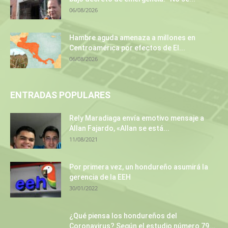
06/08/2026
Hambre aguda amenaza a millones en
Centroamérica por efectos de El...
06/08/2026
ENTRADAS POPULARES
Rely Maradiaga envía emotivo mensaje a
Allan Fajardo, «Allan se está...
11/08/2021
Por primera vez, un hondureño asumirá la
gerencia de la EEH
30/01/2022
¿Qué piensa los hondureños del
Coronavirus? Según el estudio número 79...