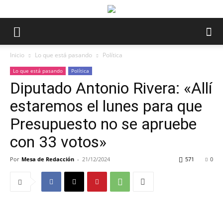
Inicio
Lo que está pasando
Política
Lo que está pasando
Política
Diputado Antonio Rivera: «Allí
estaremos el lunes para que
Presupuesto no se apruebe
con 33 votos»
Por
Mesa de Redacción
-
21/12/2024
571
0