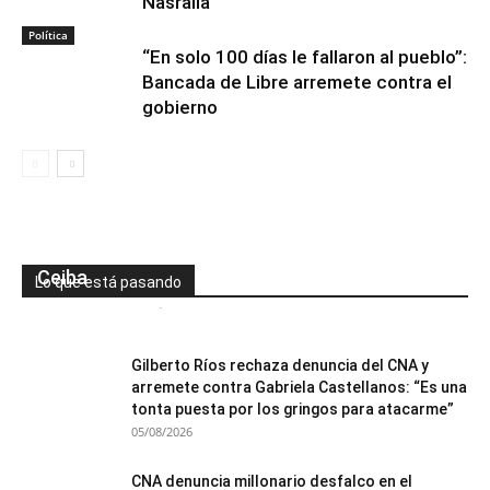
Nasralla
Política
“En solo 100 días le fallaron al pueblo”:
Bancada de Libre arremete contra el
gobierno
Capturan a tres personas con más de L1
millón en efectivo oculto en maletas en La
Ceiba
Lo que está pasando
Mesa de Redacción
-
05/08/2026
0
Gilberto Ríos rechaza denuncia del CNA y
arremete contra Gabriela Castellanos: “Es una
tonta puesta por los gringos para atacarme”
05/08/2026
CNA denuncia millonario desfalco en el