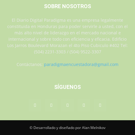
SOBRE NOSOTROS
El Diario Digital Paradigma es una empresa legalmente
constituida en Honduras para poder servirle a usted, con el
más alto nivel de liderazgo en el mercado nacional e
internacional y sobre todo con eficiencia y eficacia. Edificio
Los Jarros Boulevard Morazan el 4to Piso Cubiculo #402 Tel:
(504) 2231-3303 / (504) 9522-3307
Contáctanos:
paradigmaencuestadora@gmail.com
SÍGUENOS
© Desarrollado y diseñado por Alan Melnikov