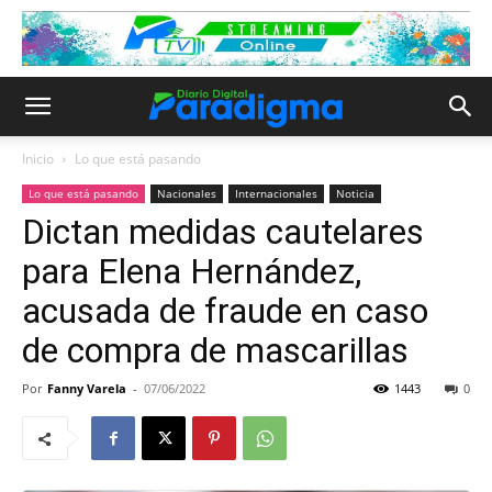
Inicio
Lo que está pasando
Lo que está pasando
Nacionales
Internacionales
Noticia
Dictan medidas cautelares
para Elena Hernández,
acusada de fraude en caso
de compra de mascarillas
Por
Fanny Varela
-
07/06/2022
1443
0