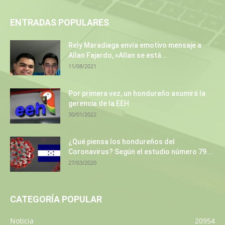
ENTRADAS POPULARES
Rely Maradiaga envía emotivo mensaje a
Allan Fajardo, «Allan se está...
11/08/2021
Por primera vez, un hondureño asumirá la
gerencia de la EEH
30/01/2022
¿Qué piensa los hondureños del
Coronavirus? Según el estudio número 79...
27/03/2020
CATEGORÍA POPULAR
Noticia
20954