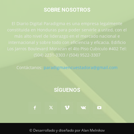
SOBRE NOSOTROS
El Diario Digital Paradigma es una empresa legalmente
constituida en Honduras para poder servirle a usted, con el
más alto nivel de liderazgo en el mercado nacional e
internacional y sobre todo con eficiencia y eficacia. Edificio
Los Jarros Boulevard Morazan el 4to Piso Cubiculo #402 Tel:
(504) 2231-3303 / (504) 9522-3307
Contáctanos:
paradigmaencuestadora@gmail.com
SÍGUENOS
© Desarrollado y diseñado por Alan Melnikov