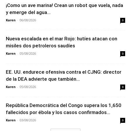
¡Como un ave marina! Crean un robot que vuela, nada
y emerge del agua...
Karen
-
06/08/2026
0
Nueva escalada en el mar Rojo: hutíes atacan con
misiles dos petroleros saudíes
Karen
-
05/08/2026
0
EE. UU. endurece ofensiva contra el CJNG: director
de la DEA advierte que también...
Karen
-
05/08/2026
0
República Democrática del Congo supera los 1,650
fallecidos por ébola y los casos confirmados...
Karen
-
03/08/2026
0