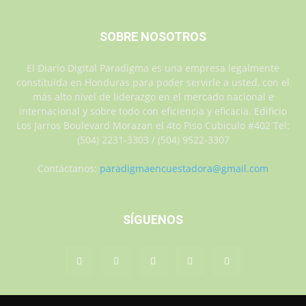
SOBRE NOSOTROS
El Diario Digital Paradigma es una empresa legalmente
constituida en Honduras para poder servirle a usted, con el
más alto nivel de liderazgo en el mercado nacional e
internacional y sobre todo con eficiencia y eficacia. Edificio
Los Jarros Boulevard Morazan el 4to Piso Cubiculo #402 Tel:
(504) 2231-3303 / (504) 9522-3307
Contáctanos:
paradigmaencuestadora@gmail.com
SÍGUENOS