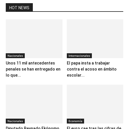
HOT NEWS
Nacionales
Internacionales
Unos 11 mil antecedentes
El papa insta a trabajar
penales se han entregado en
contra el acoso en ámbito
lo que...
escolar...
Nacionales
Economía
Diputado Reynado Ekónomo
El euro cae tras las cifras de