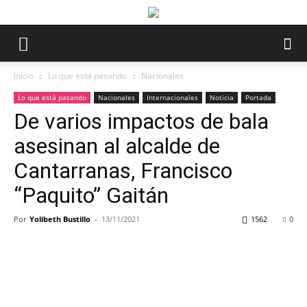
Inicio
Lo que está pasando
Nacionales
Lo que está pasando
Nacionales
Internacionales
Noticia
Portada
De varios impactos de bala
asesinan al alcalde de
Cantarranas, Francisco
“Paquito” Gaitán
Por
Yolibeth Bustillo
-
13/11/2021
1562
0