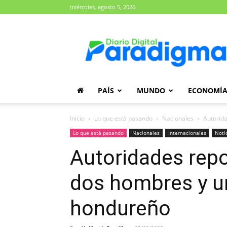
miércoles, agosto 5, 2026
Diario
Paradigma
PAÍS
MUNDO
ECONOMÍ
Inicio
Lo que está pasando
Nacionales
Autorida
Lo que está pasando
Nacionales
Internacionales
Noti
Autoridades repo
dos hombres y un
hondureño