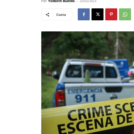
Por
Yolibeth Bustillo
-
25/02/2023
Cuota