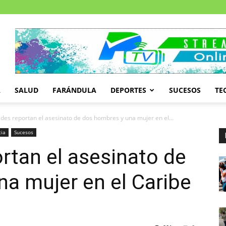
A
SALUD
FARÁNDULA
DEPORTES
SUCESOS
TE
des reportan el asesinato de dos hombres y una mujer en el...
cia
Sucesos
rtan el asesinato de
a mujer en el Caribe