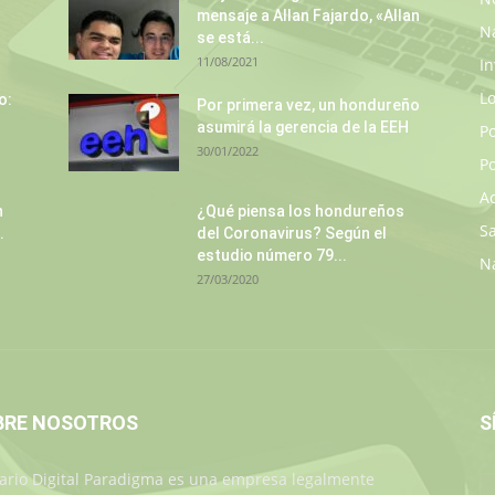
mensaje a Allan Fajardo, «Allan
N
se está...
11/08/2021
In
L
o:
Por primera vez, un hondureño
asumirá la gerencia de la EEH
P
30/01/2022
Po
A
n
¿Qué piensa los hondureños
S
.
del Coronavirus? Según el
estudio número 79...
N
27/03/2020
BRE NOSOTROS
S
iario Digital Paradigma es una empresa legalmente