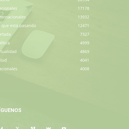
acionales
17178
ternacionales
13932
o que está pasando
12471
ortada
7327
lítica
4999
ctualidad
4869
alud
4041
acionales
4008
ÍGUENOS