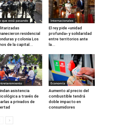
o que está pasando
Internacionales
litarizadas
El rey pide «unidad
anecieron residencial
profunda» y solidaridad
nduras y colonia Los
entre territorios ante
nos de la capital...
la...
ntretenimiento
Economía
indan asistencia
Aumento al precio del
icológica a través de
combustible tendrá
arlas a privados de
doble impacto en
bertad
consumidores