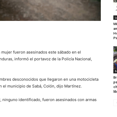
L
Mi
am
Ho
Pi
mujer fueron asesinados este sábado en el
uras, informó el portavoz de la Policía Nacional,
E
Br
ombres desconocidos que llegaron en una motocicleta
ps
n el municipio de Sabá, Colón, dijo Martínez.
ch
li
, ninguno identificado, fueron asesinados con armas