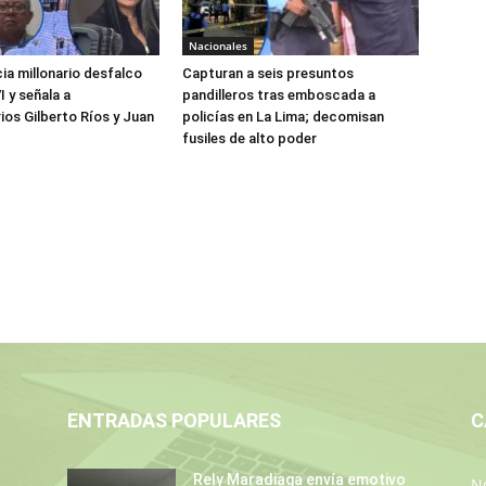
Nacionales
a millonario desfalco
Capturan a seis presuntos
 y señala a
pandilleros tras emboscada a
ios Gilberto Ríos y Juan
policías en La Lima; decomisan
z
fusiles de alto poder
ENTRADAS POPULARES
C
Rely Maradiaga envía emotivo
No