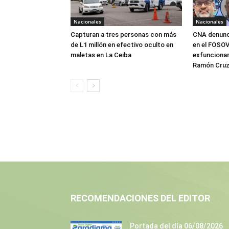
Nacionales
Nacionales
Capturan a tres personas con más
CNA denunci
de L1 millón en efectivo oculto en
en el FOSOVI
maletas en La Ceiba
exfuncionar
Ramón Cru
RECOMENDACIONES DEL EDITOR
Portada del día 06/08/2026