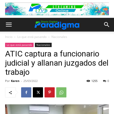
Inicio
Lo que está pasando
Nacionales
Lo que está pasando
Nacionales
ATIC captura a funcionario
judicial y allanan juzgados del
trabajo
Por
Karen
-
25/03/2022
1255
0