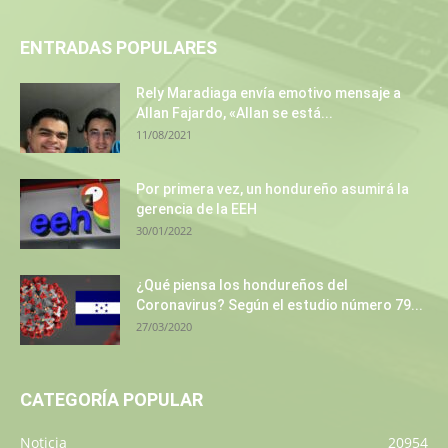
ENTRADAS POPULARES
Rely Maradiaga envía emotivo mensaje a
Allan Fajardo, «Allan se está...
11/08/2021
Por primera vez, un hondureño asumirá la
gerencia de la EEH
30/01/2022
¿Qué piensa los hondureños del
Coronavirus? Según el estudio número 79...
27/03/2020
CATEGORÍA POPULAR
Noticia
20954