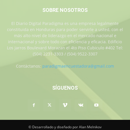
SOBRE NOSOTROS
El Diario Digital Paradigma es una empresa legalmente
constituida en Honduras para poder servirle a usted, con el
más alto nivel de liderazgo en el mercado nacional e
internacional y sobre todo con eficiencia y eficacia. Edificio
Los Jarros Boulevard Morazan el 4to Piso Cubiculo #402 Tel:
(504) 2231-3303 / (504) 9522-3307
Contáctanos:
paradigmaencuestadora@gmail.com
SÍGUENOS
© Desarrollado y diseñado por Alan Melnikov