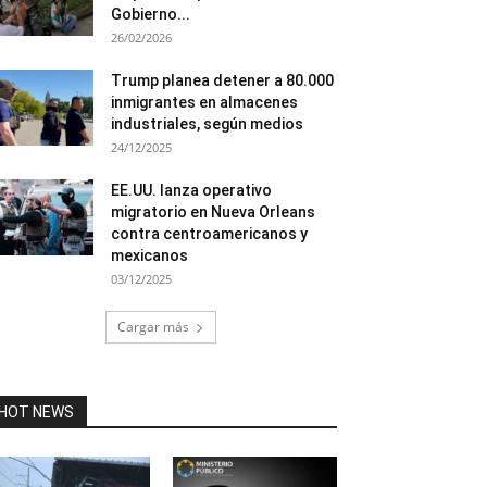
Gobierno...
26/02/2026
Trump planea detener a 80.000
inmigrantes en almacenes
industriales, según medios
24/12/2025
EE.UU. lanza operativo
migratorio en Nueva Orleans
contra centroamericanos y
mexicanos
03/12/2025
Cargar más
HOT NEWS