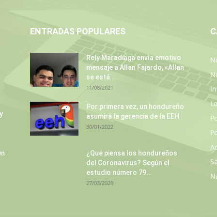
ENTRADAS POPULARES
C
Rely Maradiaga envía emotivo
No
mensaje a Allan Fajardo, «Allan
N
se está...
11/08/2021
In
L
Por primera vez, un hondureño
y
asumirá la gerencia de la EEH
P
30/01/2022
Po
A
en
¿Qué piensa los hondureños
S
del Coronavirus? Según el
estudio número 79...
N
27/03/2020