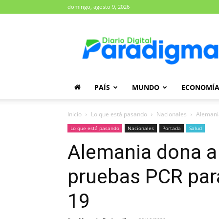
domingo, agosto 9, 2026
Diario
Paradigma
PAÍS
MUNDO
ECONOMÍ
Inicio
Lo que está pasando
Nacionales
Alemani
Lo que está pasando
Nacionales
Portada
Salud
Alemania dona a
pruebas PCR para
19