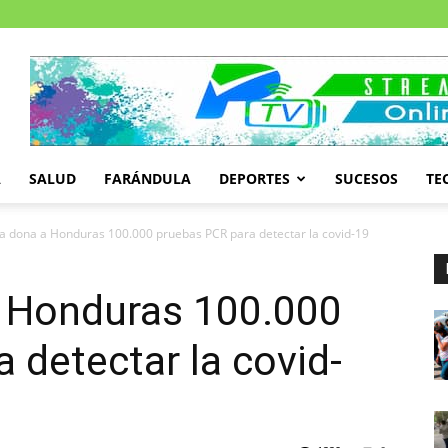
A
SALUD
FARÁNDULA
DEPORTES
SUCESOS
TE
a dona a Honduras 100.000 pruebas PCR para detectar la covid-19
 Honduras 100.000
 detectar la covid-