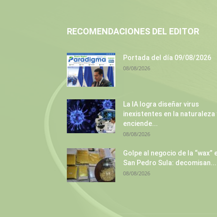
RECOMENDACIONES DEL EDITOR
Portada del día 09/08/2026
08/08/2026
La IA logra diseñar virus
inexistentes en la naturaleza 
enciende...
08/08/2026
Golpe al negocio de la “wax” 
San Pedro Sula: decomisan...
08/08/2026