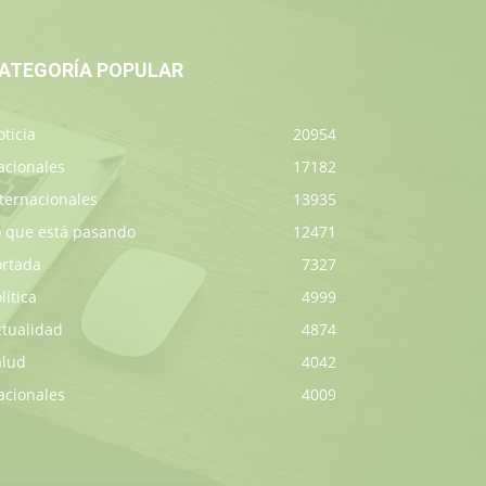
ATEGORÍA POPULAR
ticia
20954
acionales
17182
ternacionales
13935
o que está pasando
12471
ortada
7327
lítica
4999
ctualidad
4874
alud
4042
acionales
4009