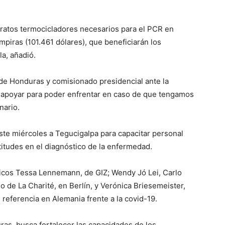
atos termocicladores necesarios para el PCR en
mpiras (101.461 dólares), que beneficiarán los
a, añadió.
 de Honduras y comisionado presidencial ante la
a apoyar para poder enfrentar en caso de que tengamos
nario.
ste miércoles a Tegucigalpa para capacitar personal
ptitudes en el diagnóstico de la enfermedad.
icos Tessa Lennemann, de GIZ; Wendy Jó Lei, Carlo
io de La Charité, en Berlín, y Verónica Briesemeister,
e referencia en Alemania frente a la covid-19.
ras, busca fortalecer las capacidades de los