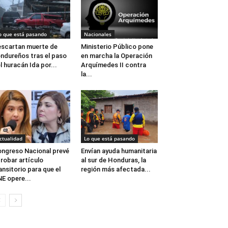
o que está pasando
Nacionales
scartan muerte de
Ministerio Público pone
ndureños tras el paso
en marcha la Operación
l huracán Ida por...
Arquímedes II contra
la...
ctualidad
Lo que está pasando
ngreso Nacional prevé
Envían ayuda humanitaria
robar artículo
al sur de Honduras, la
ansitorio para que el
región más afectada...
E opere...