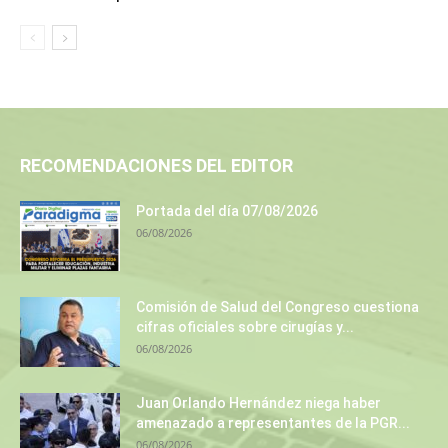
RECOMENDACIONES DEL EDITOR
Portada del día 07/08/2026
06/08/2026
Comisión de Salud del Congreso cuestiona
cifras oficiales sobre cirugías y...
06/08/2026
Juan Orlando Hernández niega haber
amenazado a representantes de la PGR...
06/08/2026