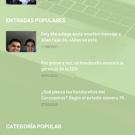
ENTRADAS POPULARES
Rely Maradiaga envía emotivo mensaje a
Allan Fajardo, «Allan se está...
11/08/2021
Por primera vez, un hondureño asumirá la
gerencia de la EEH
30/01/2022
¿Qué piensa los hondureños del
Coronavirus? Según el estudio número 79...
27/03/2020
CATEGORÍA POPULAR