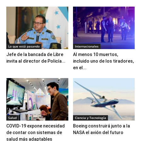
Lo que está pasando
Internacionales
Jefe de la bancada de Libre
Al menos 10 muertos,
invita al director de Policía...
incluido uno de los tiradores,
en el...
Salud
Ciencia y Tecnología
COVID-19 expone necesidad
Boeing construirá junto a la
de contar con sistemas de
NASA el avión del futuro
salud más adaptables