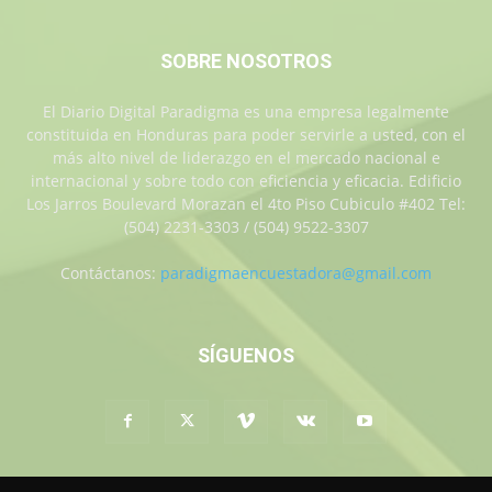
SOBRE NOSOTROS
El Diario Digital Paradigma es una empresa legalmente
constituida en Honduras para poder servirle a usted, con el
más alto nivel de liderazgo en el mercado nacional e
internacional y sobre todo con eficiencia y eficacia. Edificio
Los Jarros Boulevard Morazan el 4to Piso Cubiculo #402 Tel:
(504) 2231-3303 / (504) 9522-3307
Contáctanos:
paradigmaencuestadora@gmail.com
SÍGUENOS