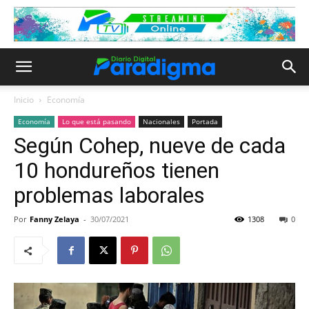
Inicio
Economía
Economía
Lo que está pasando
Nacionales
Portada
Según Cohep, nueve de cada
10 hondureños tienen
problemas laborales
Por
Fanny Zelaya
-
30/07/2021
1308
0