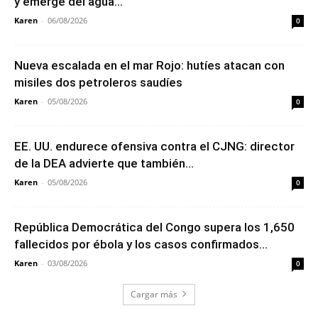
y emerge del agua...
Karen
-
06/08/2026
0
Nueva escalada en el mar Rojo: hutíes atacan con
misiles dos petroleros saudíes
Karen
-
05/08/2026
0
EE. UU. endurece ofensiva contra el CJNG: director
de la DEA advierte que también...
Karen
-
05/08/2026
0
República Democrática del Congo supera los 1,650
fallecidos por ébola y los casos confirmados...
Karen
-
03/08/2026
0
Cargar más