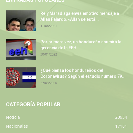
Rely Maradiaga envía emotivo mensaje a
Allan Fajardo, «Allan se está...
11/08/2021
Por primera vez, un hondureño asumirá la
gerencia de la EEH
30/01/2022
¿Qué piensa los hondureños del
Coronavirus? Según el estudio número 79...
27/03/2020
CATEGORÍA POPULAR
Noticia
20954
Nacionales
17181