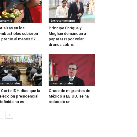
conomía
Entretenimiento
r alzas en los
Príncipe Enrique y
mbustibles subieron
Meghan demandan a
 precio al menos 57...
paparazzi por volar
drones sobre...
nternacionales
Internacionales
 Corte IDH dice que la
Cruce de migrantes de
elección presidencial
México a EE.UU. se ha
definida no es...
reducido un...