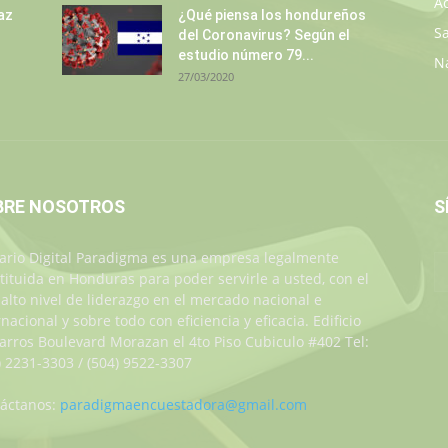
A
az
¿Qué piensa los hondureños
S
del Coronavirus? Según el
estudio número 79...
N
27/03/2020
BRE NOSOTROS
S
iario Digital Paradigma es una empresa legalmente
tituida en Honduras para poder servirle a usted, con el
alto nivel de liderazgo en el mercado nacional e
rnacional y sobre todo con eficiencia y eficacia. Edificio
Jarros Boulevard Morazan el 4to Piso Cubiculo #402 Tel:
) 2231-3303 / (504) 9522-3307
áctanos:
paradigmaencuestadora@gmail.com