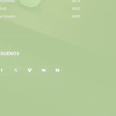
ctualidad
4874
alud
4042
acionales
4009
ÍGUENOS