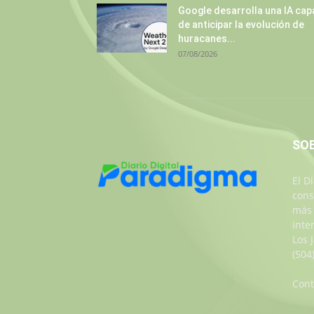
Google desarrolla una IA cap
de anticipar la evolución de
huracanes...
07/08/2026
SO
El D
cons
más 
inte
Los 
(504
Cont