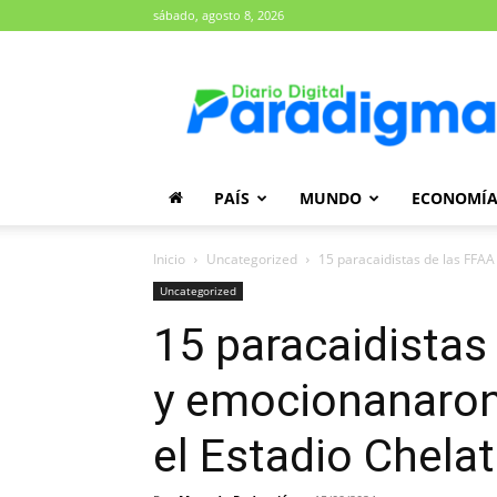
sábado, agosto 8, 2026
Diario
Paradigma
PAÍS
MUNDO
ECONOMÍ
Inicio
Uncategorized
15 paracaidistas de las FFAA
Uncategorized
15 paracaidistas
y emocionanaron 
el Estadio Chela