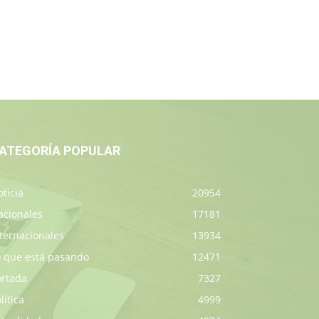
ATEGORÍA POPULAR
ticia
20954
acionales
17181
ternacionales
13934
o que está pasando
12471
ortada
7327
lítica
4999