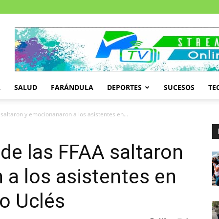
A
SALUD
FARÁNDULA
DEPORTES
SUCESOS
TE
 saltaron y emocionanaron a los asistentes en...
 de las FFAA saltaron
a los asistentes en
to Uclés