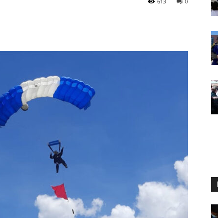
613
0