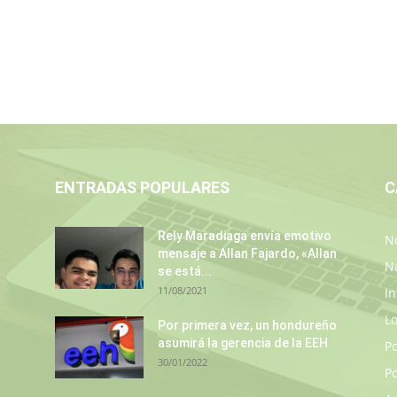
ENTRADAS POPULARES
C
Rely Maradiaga envía emotivo
No
mensaje a Allan Fajardo, «Allan
N
se está...
11/08/2021
In
L
s
Por primera vez, un hondureño
asumirá la gerencia de la EEH
P
30/01/2022
Po