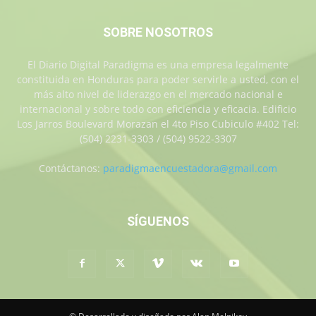
SOBRE NOSOTROS
El Diario Digital Paradigma es una empresa legalmente
constituida en Honduras para poder servirle a usted, con el
más alto nivel de liderazgo en el mercado nacional e
internacional y sobre todo con eficiencia y eficacia. Edificio
Los Jarros Boulevard Morazan el 4to Piso Cubiculo #402 Tel:
(504) 2231-3303 / (504) 9522-3307
Contáctanos:
paradigmaencuestadora@gmail.com
SÍGUENOS