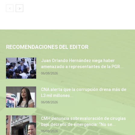
RECOMENDACIONES DEL EDITOR
Juan Orlando Hernández niega haber
amenazado a representantes de la PGR...
06/08/2026
CNA alerta que la corrupción drena más de
L3 mil millones...
06/08/2026
CMH denuncia sobrevaloración de cirugías
bajo decreto de emergencia: “No se...
06/08/2026