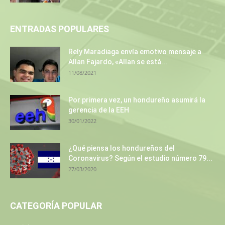
ENTRADAS POPULARES
Rely Maradiaga envía emotivo mensaje a
Allan Fajardo, «Allan se está...
11/08/2021
Por primera vez, un hondureño asumirá la
gerencia de la EEH
30/01/2022
¿Qué piensa los hondureños del
Coronavirus? Según el estudio número 79...
27/03/2020
CATEGORÍA POPULAR