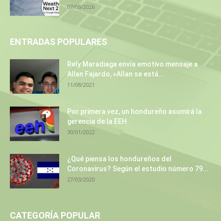
07/08/2026
ENTRADAS POPULARES
Rely Maradiaga envía emotivo mensaje a
Allan Fajardo, «Allan se está...
11/08/2021
Por primera vez, un hondureño asumirá la
gerencia de la EEH
30/01/2022
¿Qué piensa los hondureños del
Coronavirus? Según el estudio número 79...
27/03/2020
CATEGORÍA POPULAR