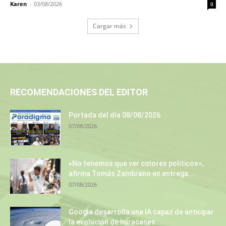
Karen
-
03/08/2026
0
Cargar más
RECOMENDACIONES DEL EDITOR
Portada del día 08/08/2026
07/08/2026
«No tenemos que ver colores políticos»,
afirma Tomás Zambrano en entrega...
07/08/2026
Google desarrolla una IA capaz de anticipar
la evolución de huracanes...