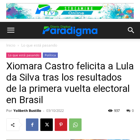
Inicio
Lo que está pasando
Lo que está pasando
Política
Xiomara Castro felicita a Lula
da Silva tras los resultados
de la primera vuelta electoral
en Brasil
Por
Yolibeth Bustillo
-
03/10/2022
937
0