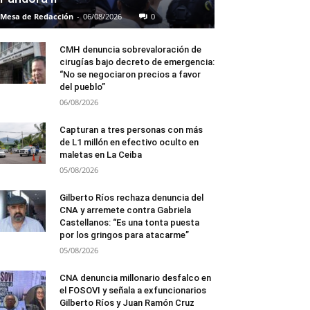
Mesa de Redacción
-
06/08/2026
0
CMH denuncia sobrevaloración de
cirugías bajo decreto de emergencia:
“No se negociaron precios a favor
del pueblo”
06/08/2026
Capturan a tres personas con más
de L1 millón en efectivo oculto en
maletas en La Ceiba
05/08/2026
Gilberto Ríos rechaza denuncia del
CNA y arremete contra Gabriela
Castellanos: “Es una tonta puesta
por los gringos para atacarme”
05/08/2026
CNA denuncia millonario desfalco en
el FOSOVI y señala a exfuncionarios
Gilberto Ríos y Juan Ramón Cruz