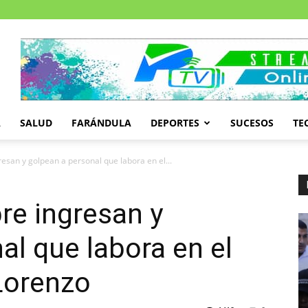
A
SALUD
FARÁNDULA
DEPORTES
SUCESOS
TE
resan y golpean a personal que labora en el...
re ingresan y
al que labora en el
Lorenzo