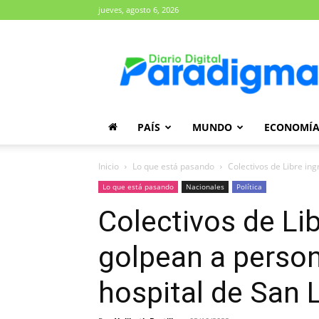
jueves, agosto 6, 2026
Diario
Paradigma
PAÍS
MUNDO
ECONOMÍ
Inicio
Lo que está pasando
Colectivos de Libre ing
Lo que está pasando
Nacionales
Política
Colectivos de Lib
golpean a person
hospital de San 