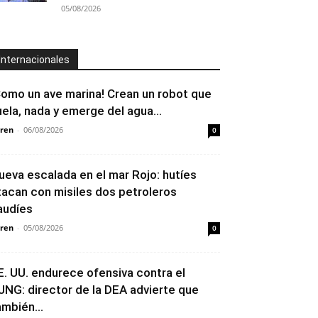
05/08/2026
Internacionales
Como un ave marina! Crean un robot que
uela, nada y emerge del agua...
ren
-
06/08/2026
0
ueva escalada en el mar Rojo: hutíes
tacan con misiles dos petroleros
audíes
ren
-
05/08/2026
0
E. UU. endurece ofensiva contra el
JNG: director de la DEA advierte que
ambién...