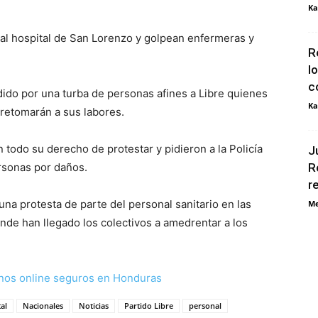
Ka
a al hospital de San Lorenzo y golpean enfermeras y
R
l
c
dido por una turba de personas afines a Libre quienes
Ka
 retomarán a sus labores.
todo su derecho de protestar y pidieron a la Policía
J
ersonas por daños.
R
r
una protesta de parte del personal sanitario en las
Me
onde han llegado los colectivos a amedrentar a los
nos online seguros en Honduras
al
Nacionales
Noticias
Partido Libre
personal