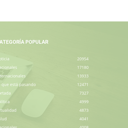
ATEGORÍA POPULAR
ticia
20954
acionales
17180
ternacionales
13933
o que está pasando
12471
ortada
7327
lítica
4999
ctualidad
4873
alud
4041
acionales
4008