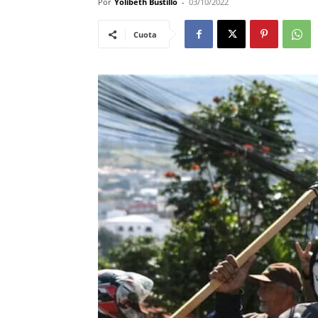
Por
Yolibeth Bustillo
-
03/10/2022
Cuota