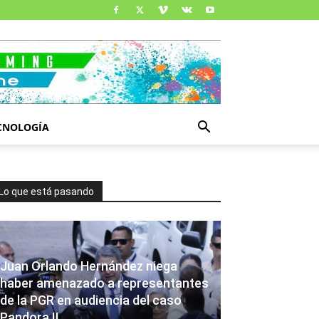
CNOLOGÍA
Lo que está pasando
Juan Orlando Hernández niega
haber amenazado a representantes
de la PGR en audiencia del caso
Pandora II