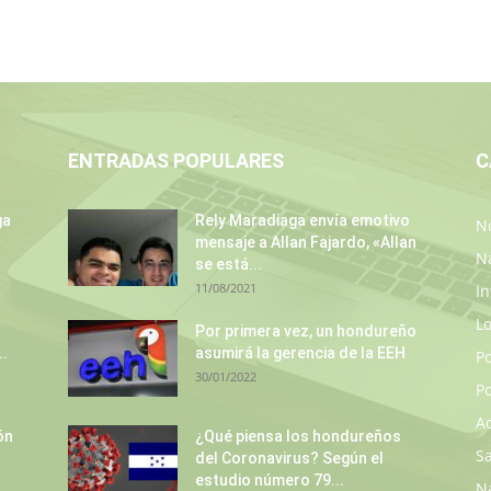
ENTRADAS POPULARES
C
ga
Rely Maradiaga envía emotivo
No
mensaje a Allan Fajardo, «Allan
N
se está...
11/08/2021
In
L
Por primera vez, un hondureño
..
asumirá la gerencia de la EEH
P
30/01/2022
Po
A
ón
¿Qué piensa los hondureños
S
del Coronavirus? Según el
estudio número 79...
N