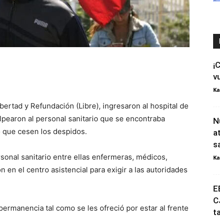
¡
v
Ka
ertad y Refundación (Libre), ingresaron al hospital de
lpearon al personal sanitario que se encontraba
N
o que cesen los despidos.
a
s
onal sanitario entre ellas enfermeras, médicos,
Ka
n en el centro asistencial para exigir a las autoridades
E
C
permanencia tal como se les ofreció por estar al frente
t