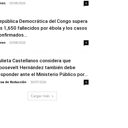
ren
-
05/08/2026
0
epública Democrática del Congo supera
os 1,650 fallecidos por ébola y los casos
onfirmados...
ren
-
03/08/2026
0
ulieta Castellanos considera que
oosevelt Hernández también debe
esponder ante el Ministerio Público por...
sa de Redacción
-
30/07/2026
0
Cargar más