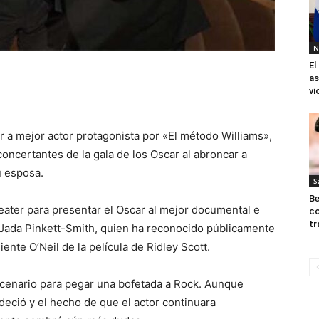
N
El
as
vi
r a mejor actor protagonista por «El método Williams»,
ncertantes de la gala de los Oscar al abroncar a
u esposa.
S
Be
eater para presentar el Oscar al mejor documental e
co
tr
 Jada Pinkett-Smith, quien ha reconocido públicamente
ente O’Neil de la película de Ridley Scott.
escenario para pegar una bofetada a Rock. Aunque
deció y el hecho de que el actor continuara