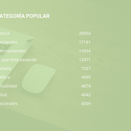
ATEGORÍA POPULAR
ticia
20954
acionales
17181
ternacionales
13934
o que está pasando
12471
ortada
7327
lítica
4999
ctualidad
4874
alud
4042
acionales
4009