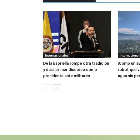
Internacionales
Internacional
De la Espriella rompe otra tradición
¡Como un av
y dará primer discurso como
robot que v
presidente ante militares
agua sin per