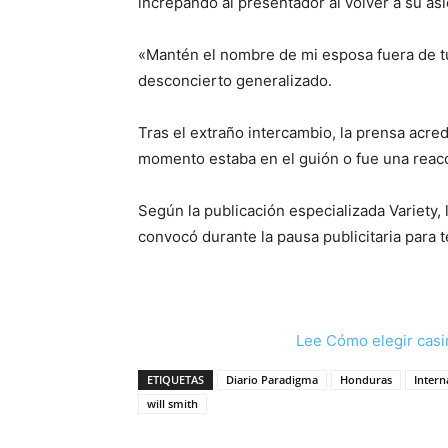
increpando al presentador al volver a su a
«Mantén el nombre de mi esposa fuera de tu 
desconcierto generalizado.
Tras el extraño intercambio, la prensa acre
momento estaba en el guión o fue una reac
Según la publicación especializada Variety, l
convocó durante la pausa publicitaria para t
Lee Cómo elegir casi
ETIQUETAS
Diario Paradigma
Honduras
Intern
will smith