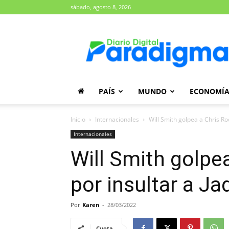
sábado, agosto 8, 2026
Diario
Paradigma
PAÍS
MUNDO
ECONOMÍ
Inicio
Internacionales
Will Smith golpea a Chris Roc
Internacionales
Will Smith golpe
por insultar a Ja
Por
Karen
-
28/03/2022
Cuota