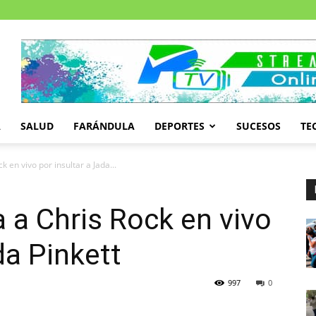
A
SALUD
FARÁNDULA
DEPORTES
SUCESOS
TE
k en vivo por insultar a Jada...
a a Chris Rock en vivo
da Pinkett
997
0