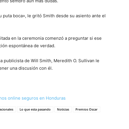
siento sembró aún más dudas.
puta boca», le gritó Smith desde su asiento ante el
ditada en la ceremonia comenzó a preguntar si ese
ción espontánea de verdad.
a publicista de Will Smith, Meredith O. Sullivan le
ener una discusión con él.
nos online seguros en Honduras
acionales
Lo que esta pasando
Noticias
Premios Oscar