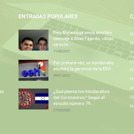
ENTRADAS POPULARES
C
Rely Maradiaga envía emotivo
No
mensaje a Allan Fajardo, «Allan
N
se está...
11/08/2021
In
L
s
Por primera vez, un hondureño
asumirá la gerencia de la EEH
P
30/01/2022
Po
A
az
¿Qué piensa los hondureños
S
del Coronavirus? Según el
estudio número 79...
N
27/03/2020