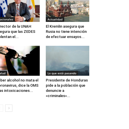
acionales
Actualidad
 rector de la UNAH
El Kremlin asegura que
egura que las ZEDES
Rusia no tiene intención
olentan el...
de efectuar ensayos...
alud
Lo que está pasando
ber alcohol no mata el
Presidente de Honduras
ronavirus, dice la OMS
pide a la población que
as intoxicaciones...
denuncie a
«criminales»...