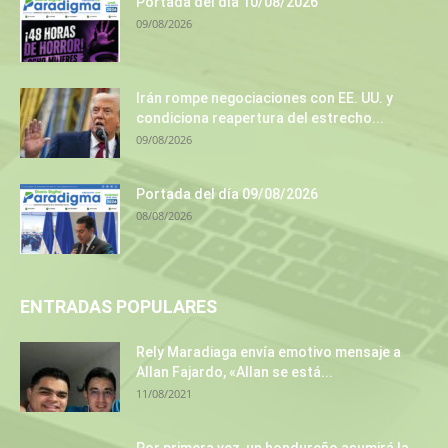
Portada del día 10/08/2026
09/08/2026
Irán rompe negociaciones con EE. UU. y
condiciona reapertura del estrecho...
09/08/2026
Portada del día 09/08/2026
08/08/2026
ENTRADAS POPULARES
Rely Maradiaga envía emotivo mensaje a
Allan Fajardo, «Allan se está...
11/08/2021