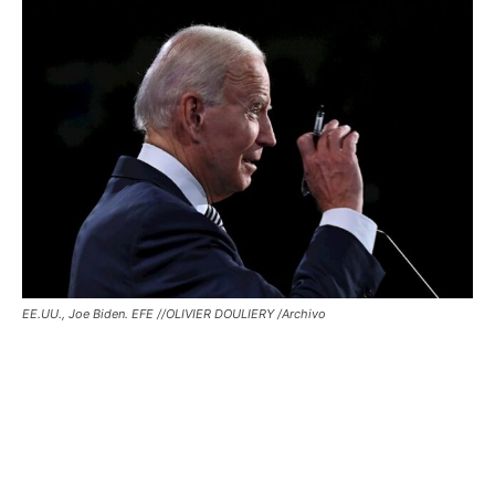
EE.UU., Joe Biden. EFE //OLIVIER DOULIERY /Archivo