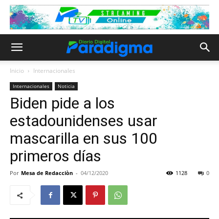
Inicio
Internacionales
Internacionales
Noticia
Biden pide a los
estadounidenses usar
mascarilla en sus 100
primeros días
Por
Mesa de Redacciòn
-
04/12/2020
1128
0