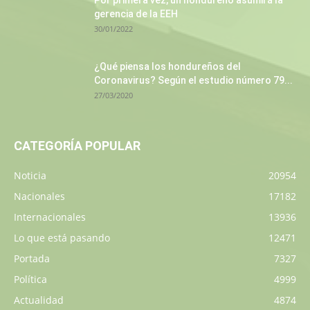
Por primera vez, un hondureño asumirá la
gerencia de la EEH
30/01/2022
¿Qué piensa los hondureños del
Coronavirus? Según el estudio número 79...
27/03/2020
CATEGORÍA POPULAR
Noticia
20954
Nacionales
17182
Internacionales
13936
Lo que está pasando
12471
Portada
7327
Política
4999
Actualidad
4874