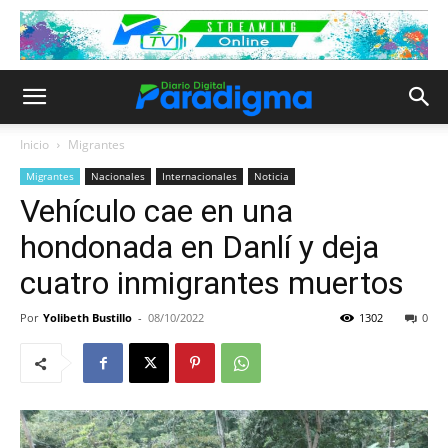
Inicio
Migrantes
Migrantes
Nacionales
Internacionales
Noticia
Vehículo cae en una
hondonada en Danlí y deja
cuatro inmigrantes muertos
Por
Yolibeth Bustillo
-
08/10/2022
1302
0