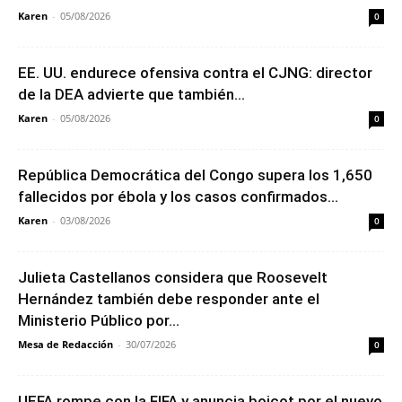
Karen
-
05/08/2026
0
EE. UU. endurece ofensiva contra el CJNG: director
de la DEA advierte que también...
Karen
-
05/08/2026
0
República Democrática del Congo supera los 1,650
fallecidos por ébola y los casos confirmados...
Karen
-
03/08/2026
0
Julieta Castellanos considera que Roosevelt
Hernández también debe responder ante el
Ministerio Público por...
Mesa de Redacción
-
30/07/2026
0
UEFA rompe con la FIFA y anuncia boicot por el nuevo