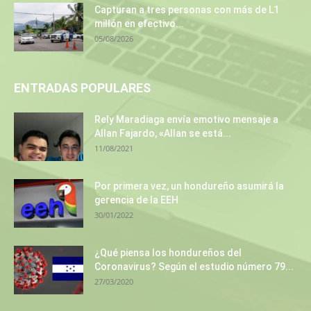
Capturan a tres personas con más de L1
millón en efectivo...
05/08/2026
ENTRADAS POPULARES
Rely Maradiaga envía emotivo mensaje a
Allan Fajardo, «Allan se está...
11/08/2021
Por primera vez, un hondureño asumirá la
gerencia de la EEH
30/01/2022
¿Qué piensa los hondureños del
Coronavirus? Según el estudio número 79...
27/03/2020