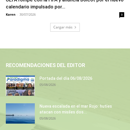
calendario impulsado por...
Karen
-
30/07/2026
0
Cargar más
RECOMENDACIONES DEL EDITOR
Portada del día 06/08/2026
05/08/2026
Nueva escalada en el mar Rojo: hutíes
atacan con misiles dos...
05/08/2026