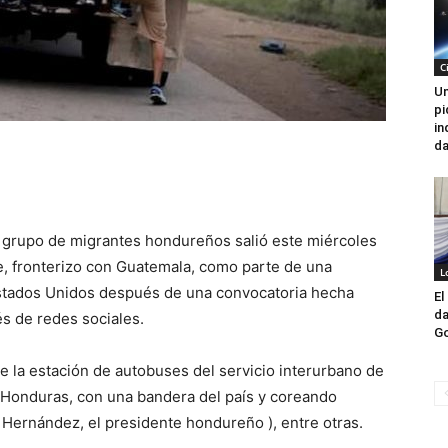
C
Un
pi
in
da
 grupo de migrantes hondureños salió este miércoles
e, fronterizo con Guatemala, como parte de una
L
Estados Unidos después de una convocatoria hecha
El
da
s de redes sociales.
Go
de la estación de autobuses del servicio interurbano de
e Honduras, con una bandera del país y coreando
Hernández, el presidente hondureño ), entre otras.