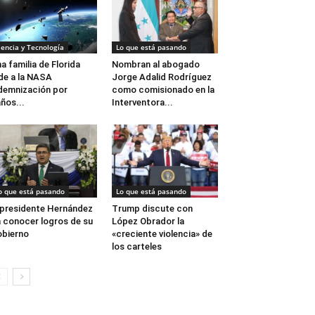
iencia y Tecnología
Lo que está pasando
a familia de Florida
Nombran al abogado
de a la NASA
Jorge Adalid Rodríguez
demnización por
como comisionado en la
ños...
Interventora...
o que está pasando
Lo que está pasando
 presidente Hernández
Trump discute con
 conocer logros de su
López Obrador la
bierno
«creciente violencia» de
los carteles