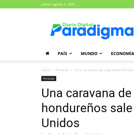
jueves, agosto 6, 2026
Diario
Paradigma
PAÍS
MUNDO
ECONOMÍ
Inicio
Portada
Una caravana de migrantes hondure
Portada
Una caravana de
hondureños sale
Unidos