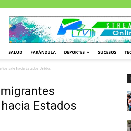
A
SALUD
FARÁNDULA
DEPORTES
SUCESOS
TE
ños sale hacia Estados Unidos
 migrantes
 hacia Estados