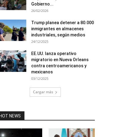
Gobierno...
26/02/2026
Trump planea detener a 80.000
inmigrantes en almacenes
industriales, según medios
24/12/2025
EE.UU. lanza operativo
migratorio en Nueva Orleans
contra centroamericanos y
mexicanos
03/12/2025
Cargar más
HOT NEWS