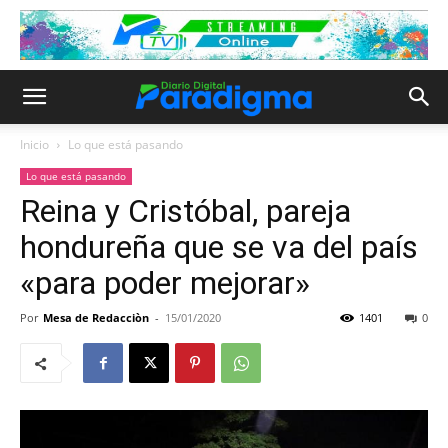
Inicio
Lo que está pasando
Lo que está pasando
Reina y Cristóbal, pareja
hondureña que se va del país
«para poder mejorar»
Por
Mesa de Redacciòn
-
15/01/2020
1401
0