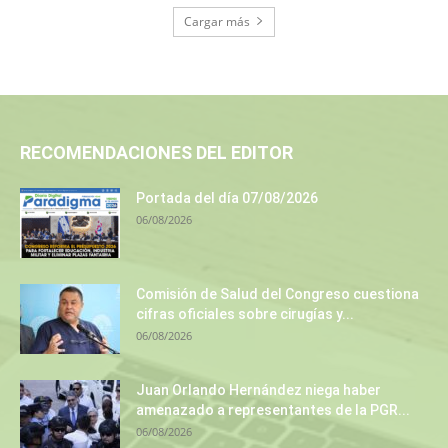
Cargar más
RECOMENDACIONES DEL EDITOR
Portada del día 07/08/2026
06/08/2026
Comisión de Salud del Congreso cuestiona
cifras oficiales sobre cirugías y...
06/08/2026
Juan Orlando Hernández niega haber
amenazado a representantes de la PGR...
06/08/2026