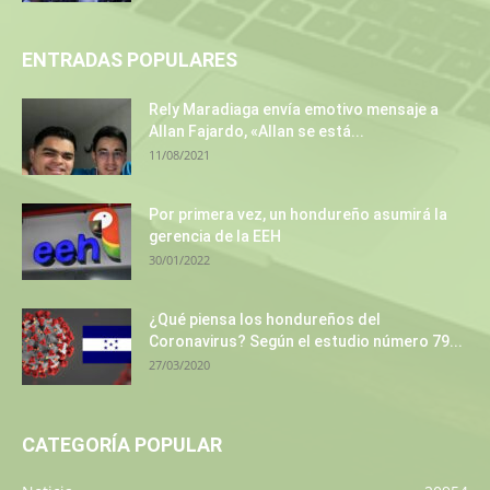
ENTRADAS POPULARES
Rely Maradiaga envía emotivo mensaje a
Allan Fajardo, «Allan se está...
11/08/2021
Por primera vez, un hondureño asumirá la
gerencia de la EEH
30/01/2022
¿Qué piensa los hondureños del
Coronavirus? Según el estudio número 79...
27/03/2020
CATEGORÍA POPULAR