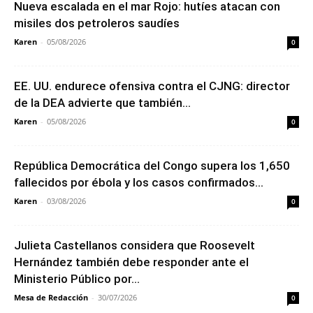
Nueva escalada en el mar Rojo: hutíes atacan con
misiles dos petroleros saudíes
Karen
-
05/08/2026
0
EE. UU. endurece ofensiva contra el CJNG: director
de la DEA advierte que también...
Karen
-
05/08/2026
0
República Democrática del Congo supera los 1,650
fallecidos por ébola y los casos confirmados...
Karen
-
03/08/2026
0
Julieta Castellanos considera que Roosevelt
Hernández también debe responder ante el
Ministerio Público por...
Mesa de Redacción
-
30/07/2026
0