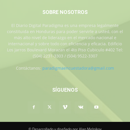
SOBRE NOSOTROS
El Diario Digital Paradigma es una empresa legalmente
constituida en Honduras para poder servirle a usted, con el
más alto nivel de liderazgo en el mercado nacional e
internacional y sobre todo con eficiencia y eficacia. Edificio
Los Jarros Boulevard Morazan el 4to Piso Cubiculo #402 Tel:
(504) 2231-3303 / (504) 9522-3307
Contáctanos:
paradigmaencuestadora@gmail.com
SÍGUENOS
© Desarrollado y diseñado por Alan Melnikov