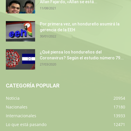
Allan Fajardo, «Allan se está...
11/08/2021
Por primera vez, un hondureño asumirá la
gerencia de la EEH
30/01/2022
¿Qué piensa los hondureños del
Coronavirus? Según el estudio número 79...
27/03/2020
CATEGORÍA POPULAR
Noticia
20954
Nacionales
17180
Internacionales
13933
Lo que está pasando
12471