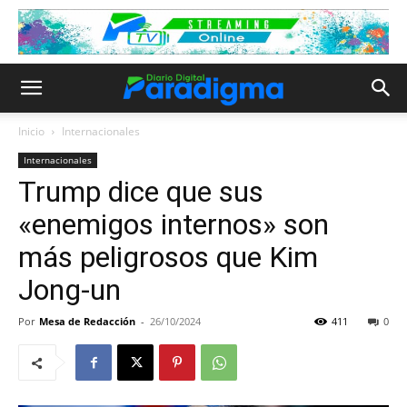
Inicio
Internacionales
Internacionales
Trump dice que sus
«enemigos internos» son
más peligrosos que Kim
Jong-un
Por
Mesa de Redacción
-
26/10/2024
411
0