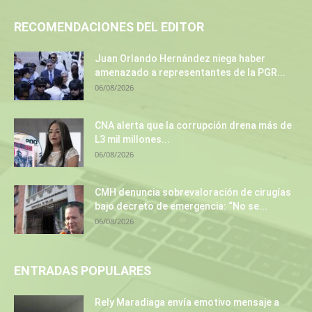
RECOMENDACIONES DEL EDITOR
Juan Orlando Hernández niega haber
amenazado a representantes de la PGR...
06/08/2026
CNA alerta que la corrupción drena más de
L3 mil millones...
06/08/2026
CMH denuncia sobrevaloración de cirugías
bajo decreto de emergencia: “No se...
06/08/2026
ENTRADAS POPULARES
Rely Maradiaga envía emotivo mensaje a