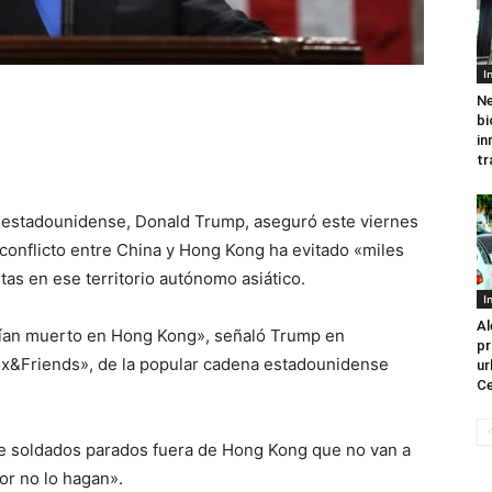
I
Ne
bi
in
tr
e estadounidense, Donald Trump, aseguró este viernes
 conflicto entre China y Hong Kong ha evitado «miles
as en ese territorio autónomo asiático.
I
Al
brían muerto en Hong Kong», señaló Trump en
pr
ox&Friends», de la popular cadena estadounidense
ur
Ce
de soldados parados fuera de Hong Kong que no van a
or no lo hagan».