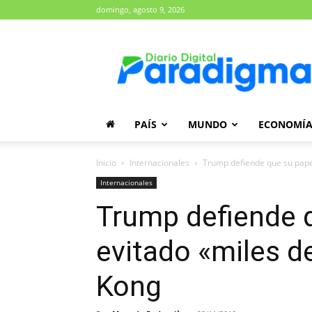
domingo, agosto 9, 2026
Diario
Paradigma
PAÍS
MUNDO
ECONOMÍ
Inicio
Internacionales
Trump defiende que su papel
Internacionales
Trump defiende 
evitado «miles 
Kong