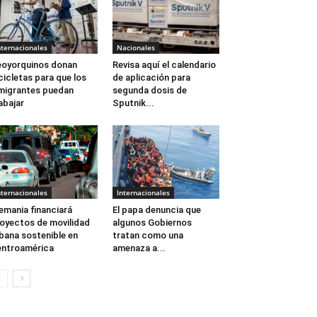
nternacionales
Nacionales
oyorquinos donan
Revisa aquí el calendario
cicletas para que los
de aplicación para
migrantes puedan
segunda dosis de
abajar
Sputnik...
nternacionales
Internacionales
emania financiará
El papa denuncia que
oyectos de movilidad
algunos Gobiernos
bana sostenible en
tratan como una
ntroamérica
amenaza a...