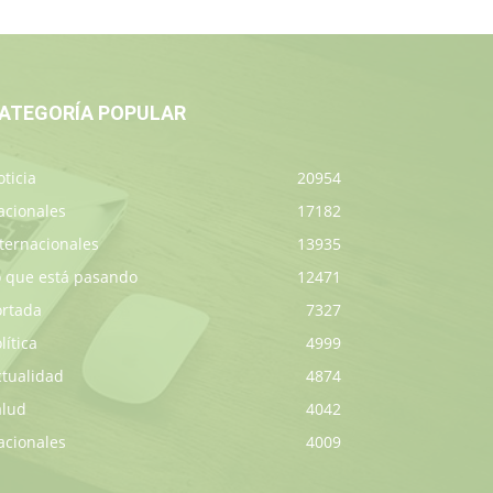
ATEGORÍA POPULAR
ticia
20954
acionales
17182
ternacionales
13935
o que está pasando
12471
ortada
7327
lítica
4999
ctualidad
4874
alud
4042
acionales
4009