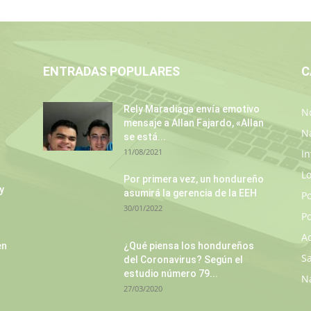
ENTRADAS POPULARES
C
Rely Maradiaga envía emotivo
No
mensaje a Allan Fajardo, «Allan
N
se está...
11/08/2021
In
L
Por primera vez, un hondureño
y
asumirá la gerencia de la EEH
P
30/01/2022
Po
A
en
¿Qué piensa los hondureños
S
del Coronavirus? Según el
estudio número 79...
N
27/03/2020