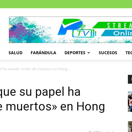
A
SALUD
FARÁNDULA
DEPORTES
SUCESOS
TE
 ha evitado «miles de muertos» en Hong...
que su papel ha
de muertos» en Hong