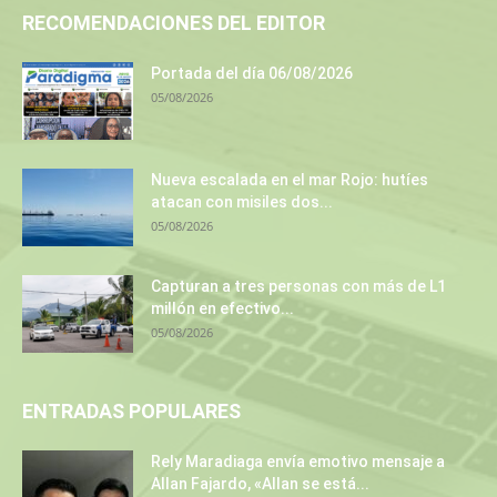
RECOMENDACIONES DEL EDITOR
Portada del día 06/08/2026
05/08/2026
Nueva escalada en el mar Rojo: hutíes
atacan con misiles dos...
05/08/2026
Capturan a tres personas con más de L1
millón en efectivo...
05/08/2026
ENTRADAS POPULARES
Rely Maradiaga envía emotivo mensaje a
Allan Fajardo, «Allan se está...