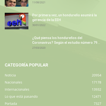
11/08/2021
Por primera vez, un hondureño asumirá la
gerencia de la EEH
30/01/2022
¿Qué piensa los hondureños del
Coronavirus? Según el estudio número 79...
27/03/2020
CATEGORÍA POPULAR
Noticia
20954
Nacionales
17178
Internacionales
13932
Lo que está pasando
12471
Portada
7327