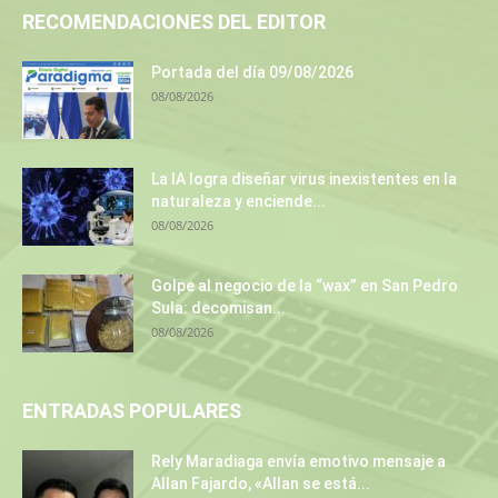
RECOMENDACIONES DEL EDITOR
Portada del día 09/08/2026
08/08/2026
La IA logra diseñar virus inexistentes en la
naturaleza y enciende...
08/08/2026
Golpe al negocio de la “wax” en San Pedro
Sula: decomisan...
08/08/2026
ENTRADAS POPULARES
Rely Maradiaga envía emotivo mensaje a
Allan Fajardo, «Allan se está...