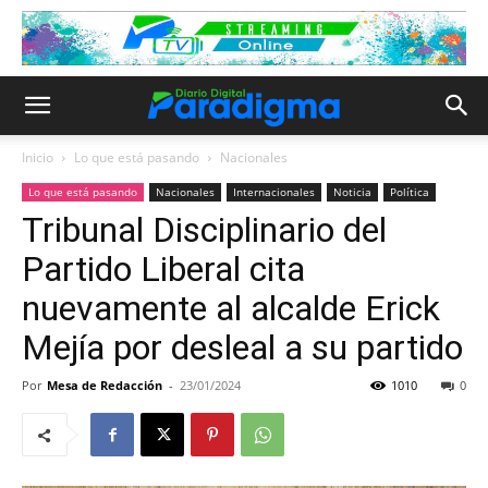
Inicio
Lo que está pasando
Nacionales
Lo que está pasando
Nacionales
Internacionales
Noticia
Política
Tribunal Disciplinario del
Partido Liberal cita
nuevamente al alcalde Erick
Mejía por desleal a su partido
Por
Mesa de Redacción
-
23/01/2024
1010
0