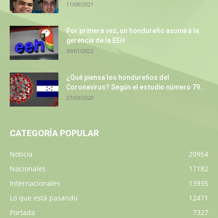
11/08/2021
Por primera vez, un hondureño asumirá la
gerencia de la EEH
30/01/2022
¿Qué piensa los hondureños del
Coronavirus? Según el estudio número 79...
27/03/2020
CATEGORÍA POPULAR
Noticia
20954
Nacionales
17182
Internacionales
13935
Lo que está pasando
12471
Portada
7327