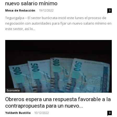
nuevo salario mínimo
Mesa de Redacción
-
19/12/2022
0
Tegucigalpa – El sector burócrata inició este lunes el proceso de
negociación con autoridades para fijar un nuevo salario mínimo en
este sector, así lo...
Economía
Obreros espera una respuesta favorable a la
contrapropuesta para un nuevo...
Yolibeth Bustillo
-
10/12/2022
0