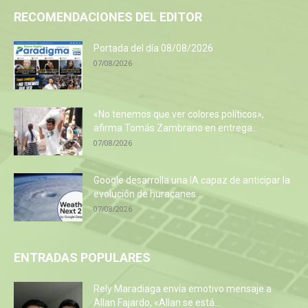
RECOMENDACIONES DEL EDITOR
Portada del día 08/08/2026
07/08/2026
«No tenemos que ver colores políticos»,
afirma Tomás Zambrano en entrega...
07/08/2026
Google desarrolla una IA capaz de anticipar la
evolución de huracanes...
07/08/2026
ENTRADAS POPULARES
Rely Maradiaga envía emotivo mensaje a
Allan Fajardo, «Allan se está...