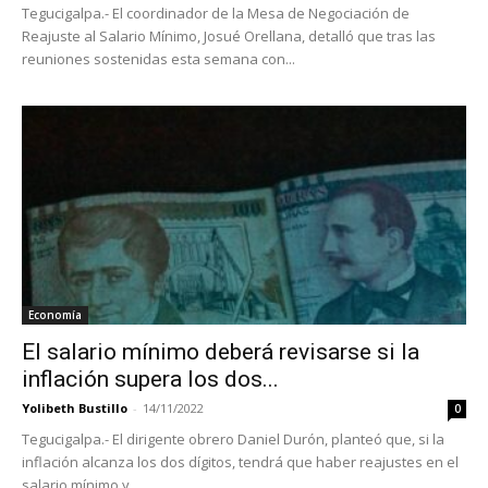
Tegucigalpa.- El coordinador de la Mesa de Negociación de
Reajuste al Salario Mínimo, Josué Orellana, detalló que tras las
reuniones sostenidas esta semana con...
Economía
El salario mínimo deberá revisarse si la
inflación supera los dos...
Yolibeth Bustillo
-
14/11/2022
0
Tegucigalpa.- El dirigente obrero Daniel Durón, planteó que, si la
inflación alcanza los dos dígitos, tendrá que haber reajustes en el
salario mínimo y...