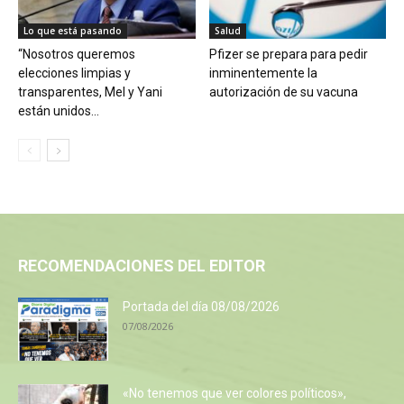
Lo que está pasando
Salud
“Nosotros queremos
Pfizer se prepara para pedir
elecciones limpias y
inminentemente la
transparentes, Mel y Yani
autorización de su vacuna
están unidos...
RECOMENDACIONES DEL EDITOR
Portada del día 08/08/2026
07/08/2026
«No tenemos que ver colores políticos»,