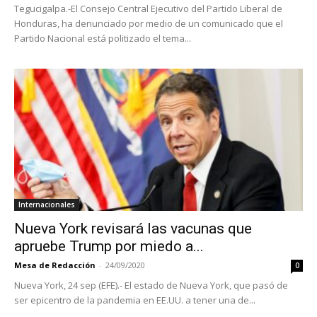
Tegucigalpa.-El Consejo Central Ejecutivo del Partido Liberal de
Honduras, ha denunciado por medio de un comunicado que el
Partido Nacional está politizado el tema...
Internacionales
Nueva York revisará las vacunas que
apruebe Trump por miedo a...
Mesa de Redacción
-
24/09/2020
0
Nueva York, 24 sep (EFE).- El estado de Nueva York, que pasó de
ser epicentro de la pandemia en EE.UU. a tener una de...