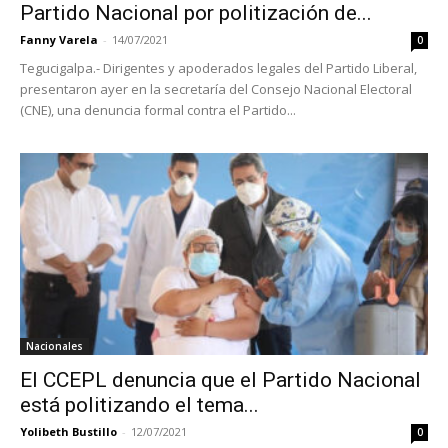
Partido Nacional por politización de...
Fanny Varela
-
14/07/2021
0
Tegucigalpa.- Dirigentes y apoderados legales del Partido Liberal,
presentaron ayer en la secretaría del Consejo Nacional Electoral
(CNE), una denuncia formal contra el Partido...
Nacionales
El CCEPL denuncia que el Partido Nacional
está politizando el tema...
Yolibeth Bustillo
-
12/07/2021
0