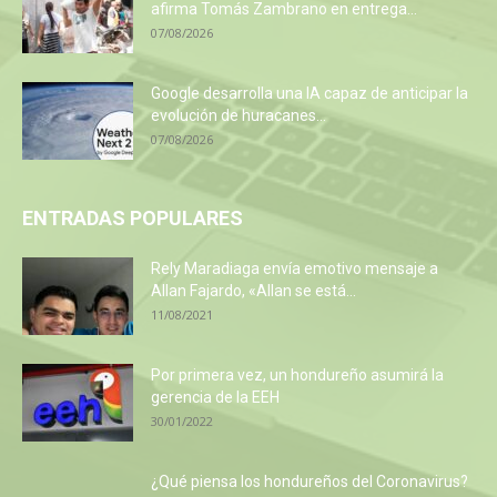
afirma Tomás Zambrano en entrega...
07/08/2026
Google desarrolla una IA capaz de anticipar la
evolución de huracanes...
07/08/2026
ENTRADAS POPULARES
Rely Maradiaga envía emotivo mensaje a
Allan Fajardo, «Allan se está...
11/08/2021
Por primera vez, un hondureño asumirá la
gerencia de la EEH
30/01/2022
¿Qué piensa los hondureños del Coronavirus?