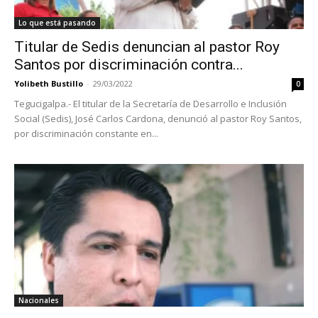
Lo que está pasando
Titular de Sedis denuncian al pastor Roy
Santos por discriminación contra...
Yolibeth Bustillo
-
29/03/2022
0
Tegucigalpa.- El titular de la Secretaría de Desarrollo e Inclusión
Social (Sedis), José Carlos Cardona, denunció al pastor Roy Santos,
por discriminación constante en...
Nacionales