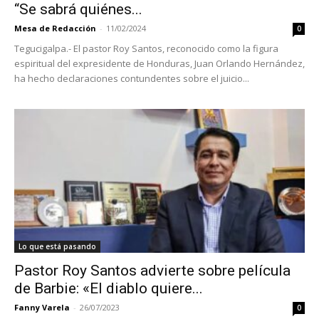
“Se sabrá quiénes...
Mesa de Redacción
-
11/02/2024
0
Tegucigalpa.- El pastor Roy Santos, reconocido como la figura
espiritual del expresidente de Honduras, Juan Orlando Hernández,
ha hecho declaraciones contundentes sobre el juicio...
Lo que está pasando
Pastor Roy Santos advierte sobre película
de Barbie: «El diablo quiere...
Fanny Varela
-
26/07/2023
0