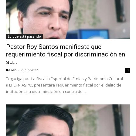
Lo que está pasando
Pastor Roy Santos manifiesta que
requerimiento fiscal por discriminación en
su...
Karen
-
28/06/2022
0
Tegucigalpa.- La Fiscalía Especial de Etnias y Patrimonio Cultural
(FEPETNIASPC), presentará requerimiento fiscal por el delito de
incitación a la discriminación en contra del...