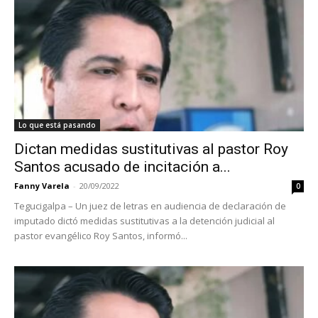
Lo que está pasando
Dictan medidas sustitutivas al pastor Roy
Santos acusado de incitación a...
Fanny Varela
-
20/09/2022
0
Tegucigalpa – Un juez de letras en audiencia de declaración de
imputado dictó medidas sustitutivas a la detención judicial al
pastor evangélico Roy Santos, informó...