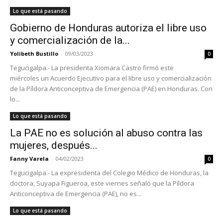
Lo que está pasando
Gobierno de Honduras autoriza el libre uso
y comercialización de la...
Yolibeth Bustillo
-
09/03/2023
0
Tegucigalpa.- La presidenta Xiomara Castro firmó este
miércoles un Acuerdo Ejecutivo para el libre uso y comercialización
de la Píldora Anticonceptiva de Emergencia (PAE) en Honduras. Con
lo...
Lo que está pasando
La PAE no es solución al abuso contra las
mujeres, después...
Fanny Varela
-
04/02/2023
0
Tegucigalpa.- La expresidenta del Colegio Médico de Honduras, la
doctora, Suyapa Figueroa, este viernes señaló que la Píldora
Anticonceptiva de Emergencia (PAE), no es...
Lo que está pasando