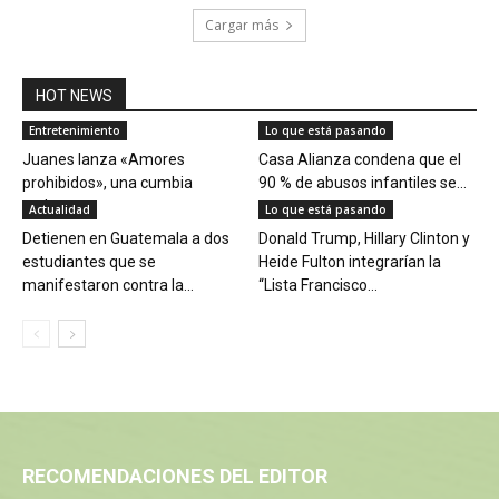
Cargar más
HOT NEWS
Entretenimiento
Lo que está pasando
Juanes lanza «Amores
Casa Alianza condena que el
prohibidos», una cumbia
90 % de abusos infantiles se...
rockera
Actualidad
Lo que está pasando
Detienen en Guatemala a dos
Donald Trump, Hillary Clinton y
estudiantes que se
Heide Fulton integrarían la
manifestaron contra la...
“Lista Francisco...
RECOMENDACIONES DEL EDITOR