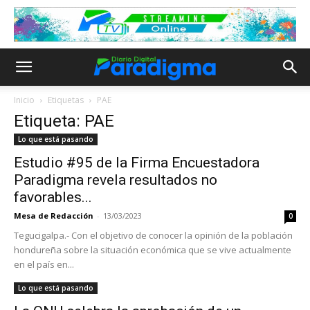
Inicio
Etiquetas
PAE
Etiqueta: PAE
Lo que está pasando
Estudio #95 de la Firma Encuestadora
Paradigma revela resultados no
favorables...
Mesa de Redacción
-
13/03/2023
0
Tegucigalpa.- Con el objetivo de conocer la opinión de la población
hondureña sobre la situación económica que se vive actualmente
en el país en...
Lo que está pasando