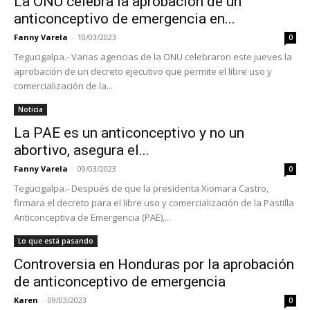
La ONU celebra la aprobación de un
anticonceptivo de emergencia en...
Fanny Varela
-
10/03/2023
0
Tegucigalpa.- Varias agencias de la ONU celebraron este jueves la
aprobación de un decreto ejecutivo que permite el libre uso y
comercialización de la...
Noticia
La PAE es un anticonceptivo y no un
abortivo, asegura el...
Fanny Varela
-
09/03/2023
0
Tegucigalpa.- Después de que la presidenta Xiomara Castro,
firmara el decreto para el libre uso y comercialización de la Pastilla
Anticonceptiva de Emergencia (PAE),...
Lo que está pasando
Controversia en Honduras por la aprobación
de anticonceptivo de emergencia
Karen
-
09/03/2023
0