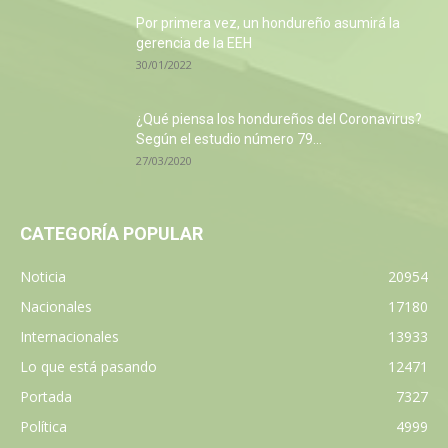
Por primera vez, un hondureño asumirá la
gerencia de la EEH
30/01/2022
¿Qué piensa los hondureños del Coronavirus?
Según el estudio número 79...
27/03/2020
CATEGORÍA POPULAR
Noticia
20954
Nacionales
17180
Internacionales
13933
Lo que está pasando
12471
Portada
7327
Política
4999