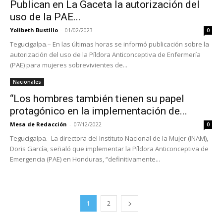
Publican en La Gaceta la autorización del
uso de la PAE...
Yolibeth Bustillo
-
01/02/2023
0
Tegucigalpa.– En las últimas horas se informó publicación sobre la
autorización del uso de la Píldora Anticonceptiva de Enfermería
(PAE) para mujeres sobrevivientes de...
Nacionales
“Los hombres también tienen su papel
protagónico en la implementación de...
Mesa de Redacción
-
07/12/2022
0
Tegucigalpa.- La directora del Instituto Nacional de la Mujer (INAM),
Doris García, señaló que implementar la Píldora Anticonceptiva de
Emergencia (PAE) en Honduras, “definitivamente...
1
2