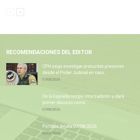
RECOMENDACIONES DEL EDITOR
CPH exige investigar presuntas presiones
desde el Poder Judicial en caso...
07/08/2026
De la Espriella rompe otra tradición y dará
primer discurso como...
07/08/2026
Portada del día 07/08/2026
06/08/2026