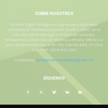
SOBRE NOSOTROS
El Diario Digital Paradigma es una empresa legalmente
constituida en Honduras para poder servirle a usted, con el
más alto nivel de liderazgo en el mercado nacional e
internacional y sobre todo con eficiencia y eficacia. Edificio Los
Jarros Boulevard Morazan el 4to Piso Cubiculo #402 Tel: (504)
2231-3303 / (504) 9522-3307
Contáctanos:
paradigmaencuestadora@gmail.com
SÍGUENOS