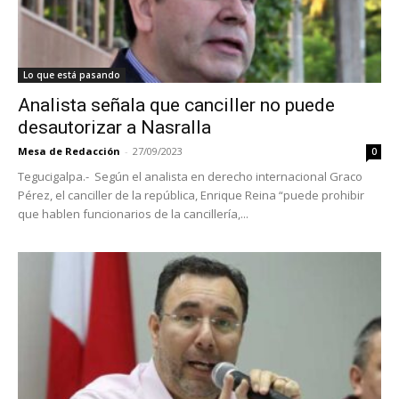
Lo que está pasando
Analista señala que canciller no puede
desautorizar a Nasralla
Mesa de Redacción
-
27/09/2023
0
Tegucigalpa.- Según el analista en derecho internacional Graco
Pérez, el canciller de la república, Enrique Reina “puede prohibir
que hablen funcionarios de la cancillería,...