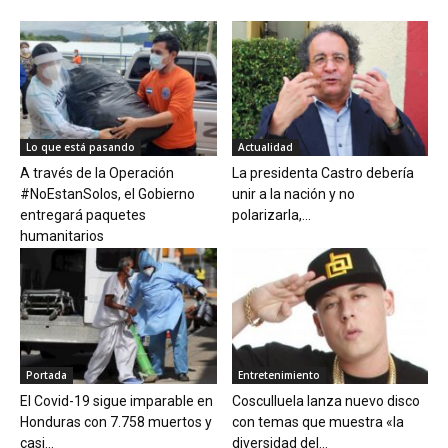
Lo que está pasando
Actualidad
A través de la Operación
La presidenta Castro debería
#NoEstanSolos, el Gobierno
unir a la nación y no
entregará paquetes
polarizarla,...
humanitarios
Portada
Entretenimiento
El Covid-19 sigue imparable en
Cosculluela lanza nuevo disco
Honduras con 7.758 muertos y
con temas que muestra «la
casi...
diversidad del...