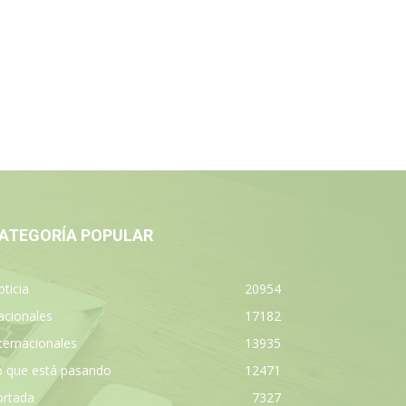
ATEGORÍA POPULAR
ticia
20954
acionales
17182
ternacionales
13935
o que está pasando
12471
ortada
7327