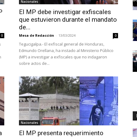
Nacionales
P
El MP debe investigar exfiscales
que estuvieron durante el mandato
de...
Mesa de Redacción
-
13/03/2024
0
0
s
Tegucigalpa.- El exfiscal general de Honduras,
Edmundo Orellana, ha instado al Ministerio Público
n
(MP) a investigar a exfiscales que no indagaron
sobre actos de...
Nacionales
a
El MP presenta requerimiento