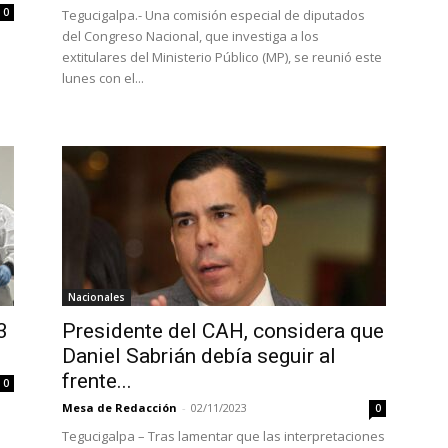
0
Tegucigalpa.- Una comisión especial de diputados
del Congreso Nacional, que investiga a los
extitulares del Ministerio Público (MP), se reunió este
lunes con el...
Nacionales
3
Presidente del CAH, considera que
Daniel Sabrián debía seguir al
frente...
0
Mesa de Redacción
-
02/11/2023
0
Tegucigalpa – Tras lamentar que las interpretaciones