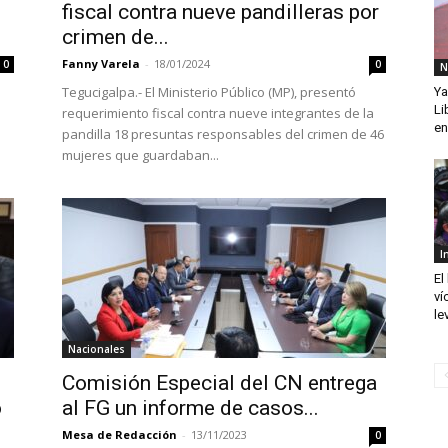
fiscal contra nueve pandilleras por
crimen de...
Fanny Varela
-
18/01/2024
0
0
N
Tegucigalpa.- El Ministerio Público (MP), presentó
Ya
Li
requerimiento fiscal contra nueve integrantes de la
en
pandilla 18 presuntas responsables del crimen de 46
mujeres que guardaban...
I
El
ví
le
Nacionales
Comisión Especial del CN entrega
o
al FG un informe de casos...
Mesa de Redacción
-
13/11/2023
0