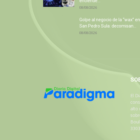
enciende...
08/08/2026
Golpe al negocio de la “wax” en
San Pedro Sula: decomisan...
08/08/2026
SO
El D
cons
alto
sobre
Boul
3303