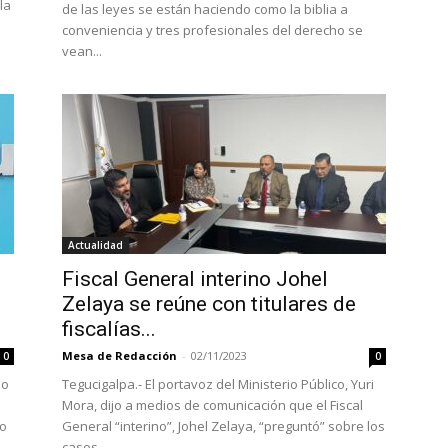
la
de las leyes se están haciendo como la biblia a
conveniencia y tres profesionales del derecho se
vean...
Actualidad
Fiscal General interino Johel
Zelaya se reúne con titulares de
fiscalías...
Mesa de Redacción
-
02/11/2023
0
0
io
Tegucigalpa.- El portavoz del Ministerio Público, Yuri
Mora, dijo a medios de comunicación que el Fiscal
jo
General “interino”, Johel Zelaya, “preguntó” sobre los
casos...