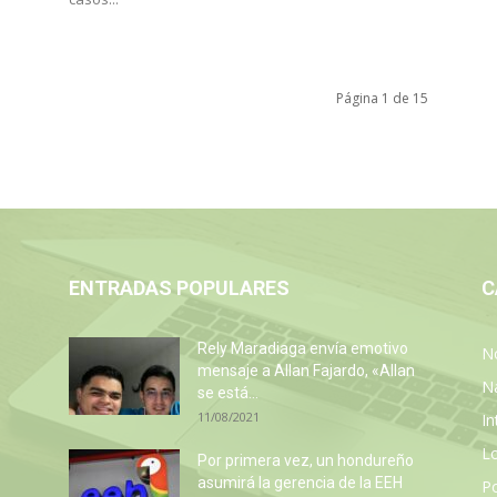
Página 1 de 15
ENTRADAS POPULARES
C
Rely Maradiaga envía emotivo
No
mensaje a Allan Fajardo, «Allan
N
se está...
11/08/2021
In
L
Por primera vez, un hondureño
asumirá la gerencia de la EEH
P