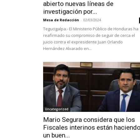
abierto nuevas líneas de
investigación por...
Mesa de Redacción
-
02/03/2024
Tegucigalpa.- El Ministerio Público de Honduras ha
reafirmado su compromiso de seguir de cerca el
juicio contra el expresidente Juan Orlando
Hernández Alvarado en...
Uncategorized
Mario Segura considera que los
Fiscales interinos están haciend
un buen...