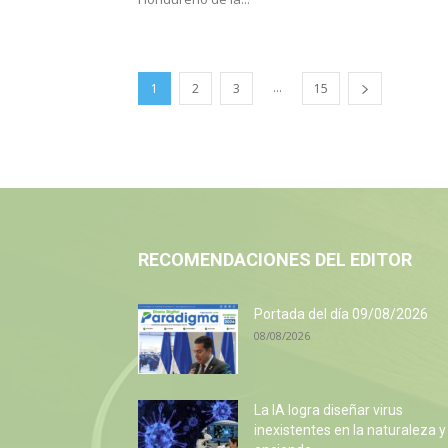
...
1
2
3
15
RECOMENDACIONES DEL EDITOR
Portada del día 09/08/2026
08/08/2026
La IA logra diseñar virus
inexistentes en la naturaleza y