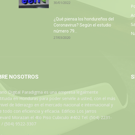
30/01/2022
Po
Ac
¿Qué piensa los hondureños del
Sa
Coronavirus? Según el estudio
número 79...
N
27/03/2020
BRE NOSOTROS
S
iario Digital Paradigma es una empresa legalmente
tituida en Honduras para poder servirle a usted, con el más
 nivel de liderazgo en el mercado nacional e internacional y
 todo con eficiencia y eficacia. Edificio Los Jarros
evard Morazan el 4to Piso Cubiculo #402 Tel: (504) 2231-
 / (504) 9522-3307