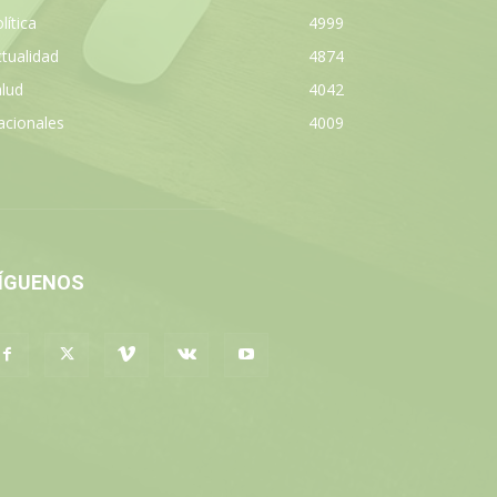
lítica
4999
tualidad
4874
lud
4042
acionales
4009
ÍGUENOS