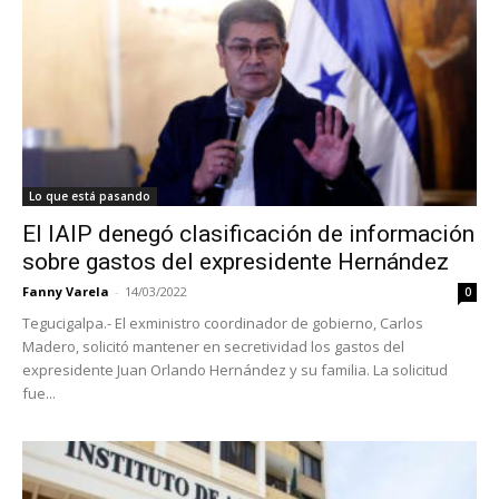
Lo que está pasando
El IAIP denegó clasificación de información
sobre gastos del expresidente Hernández
Fanny Varela
-
14/03/2022
0
Tegucigalpa.- El exministro coordinador de gobierno, Carlos
Madero, solicitó mantener en secretividad los gastos del
expresidente Juan Orlando Hernández y su familia. La solicitud
fue...