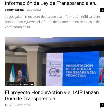
información de Ley de Transparencia en...
Fanny Varela
-
29/09/2022
0
Tegucigalpa.- El Instituto de Acceso a la Información Pública (IAIP),
presentó este jueves el informe del primer semestre de 2022 de
verificación de la...
Lo que está pasando
El proyecto HondurAction y el IAIP lanzan
Guía de Transparencia
Karen
-
29/09/2022
0