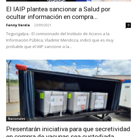
El IAIP plantea sancionar a Salud por
ocultar información en compra...
Fanny Varela
-
23/09/2021
0
Tegucigalpa.- El comisionado del Instituto de Acceso a la
Información Pública, Vladimir Mendoza, indicó que es muy
probable que el IAIP sancione a la...
Nacionales
Presentarán iniciativa para que secretividad
en compra de vacunas sea custodiada...