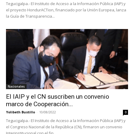
Tegucigalpa.- El Instituto de Acceso a la Información Pública (IAIP) y
el proyecto HondurACTion, financiado por la Unión Europea, lanza
la Guía de Transparencia...
Nacionales
El IAIP y el CN suscriben un convenio
marco de Cooperación...
Yolibeth Bustillo
-
10/08/2022
0
Tegucigalpa.- El Instituto de Acceso a la Información Pública (IAIP) y
el Congreso Nacional de la República (CN), firmaron un convenio
Interinstitucional con el fin...