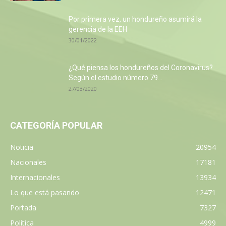
Por primera vez, un hondureño asumirá la
gerencia de la EEH
30/01/2022
¿Qué piensa los hondureños del Coronavirus?
Según el estudio número 79...
27/03/2020
CATEGORÍA POPULAR
Noticia
20954
Nacionales
17181
Internacionales
13934
Lo que está pasando
12471
Portada
7327
Política
4999