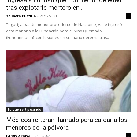
Ingresa a Fundaniquen un menor de edad
tras explotarle mortero en...
Yolibeth Bustillo
-
28/12/2021
0
Tegucigalpa.-Un menor procedente de Nacaome, Valle ingresó
esta mañana a la Fundación para el Niño Quemado
(Fundaniquem), con lesiones en su mano derecha tras...
Lo que está pasando
Médicos reiteran llamado para cuidar a los
menores de la pólvora
Fanny Zelaya
-
24/12/2021
0