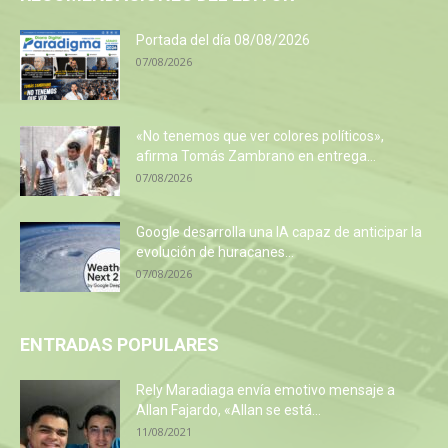
Portada del día 08/08/2026
07/08/2026
«No tenemos que ver colores políticos»,
afirma Tomás Zambrano en entrega...
07/08/2026
Google desarrolla una IA capaz de anticipar la
evolución de huracanes...
07/08/2026
ENTRADAS POPULARES
Rely Maradiaga envía emotivo mensaje a
Allan Fajardo, «Allan se está...
11/08/2021