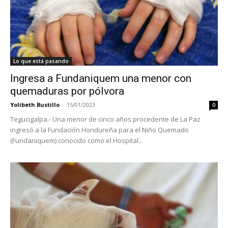
Lo que está pasando
Ingresa a Fundaniquem una menor con
quemaduras por pólvora
Yolibeth Bustillo
-
15/01/2023
0
Tegucigalpa.- Una menor de cinco años procedente de La Paz
ingresó a la Fundación Hondureña para el Niño Quemado
(Fundaniquem) conocido como el Hospital...