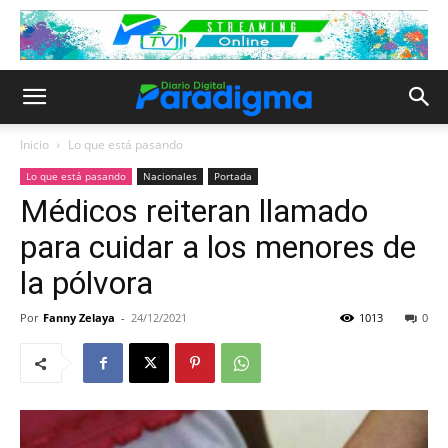
Inicio
Lo que está pasando
Lo que está pasando
Nacionales
Portada
Médicos reiteran llamado
para cuidar a los menores de
la pólvora
Por
Fanny Zelaya
-
24/12/2021
1013
0