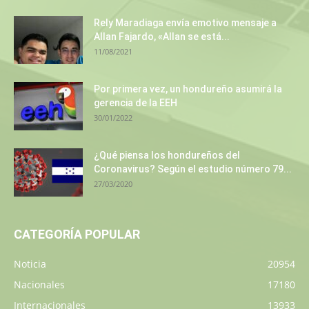
Rely Maradiaga envía emotivo mensaje a
Allan Fajardo, «Allan se está...
11/08/2021
Por primera vez, un hondureño asumirá la
gerencia de la EEH
30/01/2022
¿Qué piensa los hondureños del
Coronavirus? Según el estudio número 79...
27/03/2020
CATEGORÍA POPULAR
Noticia
20954
Nacionales
17180
Internacionales
13933