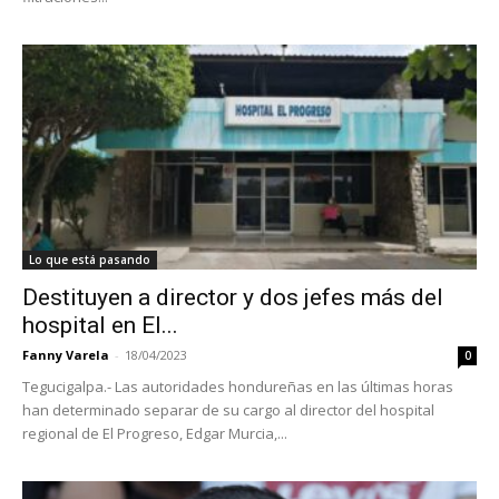
Lo que está pasando
Destituyen a director y dos jefes más del
hospital en El...
Fanny Varela
-
18/04/2023
0
Tegucigalpa.- Las autoridades hondureñas en las últimas horas
han determinado separar de su cargo al director del hospital
regional de El Progreso, Edgar Murcia,...