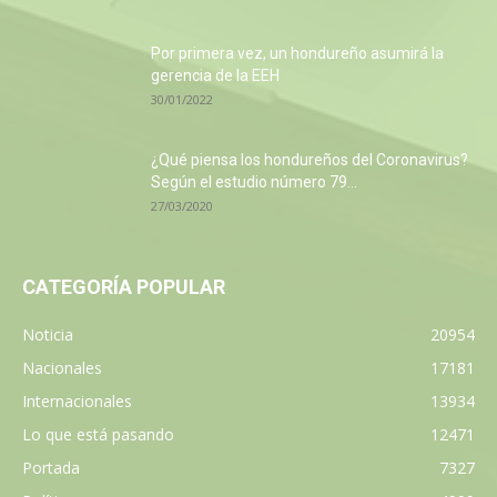
Por primera vez, un hondureño asumirá la
gerencia de la EEH
30/01/2022
¿Qué piensa los hondureños del Coronavirus?
Según el estudio número 79...
27/03/2020
CATEGORÍA POPULAR
Noticia
20954
Nacionales
17181
Internacionales
13934
Lo que está pasando
12471
Portada
7327