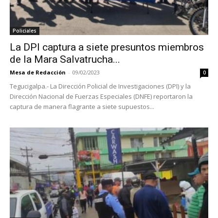
Policiales
La DPI captura a siete presuntos miembros
de la Mara Salvatrucha...
Mesa de Redacción
-
09/02/2023
0
Tegucigalpa.- La Dirección Policial de Investigaciones (DPI) y la
Dirección Nacional de Fuerzas Especiales (DNFE) reportaron la
captura de manera flagrante a siete supuestos...