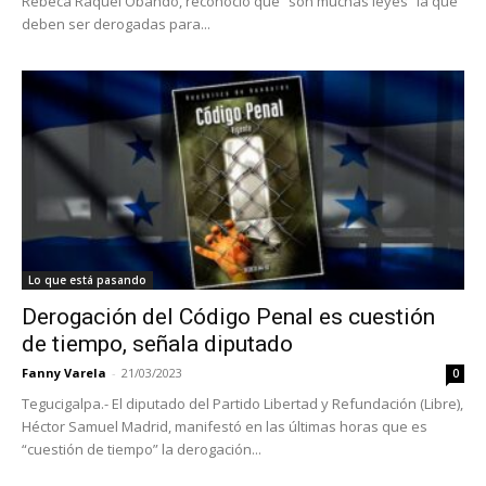
Rebeca Ráquel Obando, reconoció que “son muchas leyes” la que
deben ser derogadas para...
Lo que está pasando
Derogación del Código Penal es cuestión
de tiempo, señala diputado
Fanny Varela
-
21/03/2023
0
Tegucigalpa.- El diputado del Partido Libertad y Refundación (Libre),
Héctor Samuel Madrid, manifestó en las últimas horas que es
“cuestión de tiempo” la derogación...