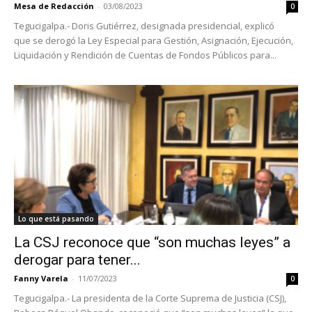
Mesa de Redacción
-
03/08/2023
0
Tegucigalpa.- Doris Gutiérrez, designada presidencial, explicó
que se derogó la Ley Especial para Gestión, Asignación, Ejecución,
Liquidación y Rendición de Cuentas de Fondos Públicos para...
Lo que está pasando
La CSJ reconoce que “son muchas leyes” a
derogar para tener...
Fanny Varela
-
11/07/2023
0
Tegucigalpa.- La presidenta de la Corte Suprema de Justicia (CSJ),