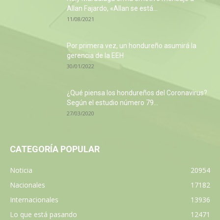
Allan Fajardo, «Allan se está...
11/08/2021
Por primera vez, un hondureño asumirá la
gerencia de la EEH
30/01/2022
¿Qué piensa los hondureños del Coronavirus?
Según el estudio número 79...
27/03/2020
CATEGORÍA POPULAR
Noticia
20954
Nacionales
17182
Internacionales
13936
Lo que está pasando
12471