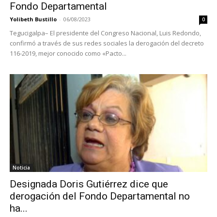
Fondo Departamental
Yolibeth Bustillo
-
06/08/2023
0
Tegucigalpa– El presidente del Congreso Nacional, Luis Redondo,
confirmó a través de sus redes sociales la derogación del decreto
116-2019, mejor conocido como «Pacto...
Noticia
Designada Doris Gutiérrez dice que
derogación del Fondo Departamental no
ha...