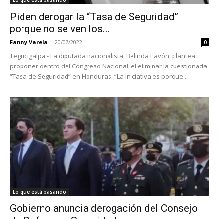
Lo que está pasando
Piden derogar la “Tasa de Seguridad”
porque no se ven los...
Fanny Varela
-
20/07/2022
0
Tegucigalpa.- La diputada nacionalista, Belinda Pavón, plantea
proponer dentro del Congreso Nacional, el eliminar la cuestionada
“Tasa de Seguridad” en Honduras. “La iniciativa es porque...
Lo que está pasando
Gobierno anuncia derogación del Consejo