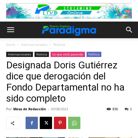
Inicio
Internacionales
Noticia
Internacionales
Noticia
Lo que está pasando
Política
Designada Doris Gutiérrez
dice que derogación del
Fondo Departamental no ha
sido completo
Por
Mesa de Redacción
-
03/08/2023
836
0