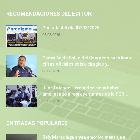
RECOMENDACIONES DEL EDITOR
Portada del día 07/08/2026
06/08/2026
Comisión de Salud del Congreso cuestiona
cifras oficiales sobre cirugías y...
06/08/2026
Juan Orlando Hernández niega haber
amenazado a representantes de la PGR...
06/08/2026
ENTRADAS POPULARES
Rely Maradiaga envía emotivo mensaje a