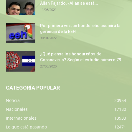
Allan Fajardo, «Allan se está...
11/08/2021
Por primera vez, un hondureño asumirá la
gerencia de la EEH
30/01/2022
¿Qué piensa los hondureños del
Coronavirus? Según el estudio número 79...
27/03/2020
CATEGORÍA POPULAR
Noticia
20954
Nacionales
17180
Internacionales
13933
Lo que está pasando
12471