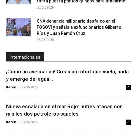
tonta puesta por los gringos para atacarme”
05/08/2026
CNA denuncia millonario desfalco en el
FOSOVI y señala a exfuncionarios Gilberto
Ríos y Juan Ramón Cruz
05/08/2026
Internacionales
¡Como un ave marina! Crean un robot que vuela, nada
y emerge del agua...
Karen
-
06/08/2026
0
Nueva escalada en el mar Rojo: hutíes atacan con
misiles dos petroleros saudíes
Karen
-
05/08/2026
0