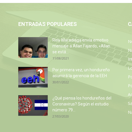
ENTRADAS POPULARES
C
Rely Maradiaga envía emotivo
No
mensaje a Allan Fajardo, «Allan
N
se está...
11/08/2021
In
L
Por primera vez, un hondureño
asumirá la gerencia de la EEH
P
30/01/2022
Po
Ac
z
¿Qué piensa los hondureños del
Sa
Coronavirus? Según el estudio
número 79...
N
27/03/2020