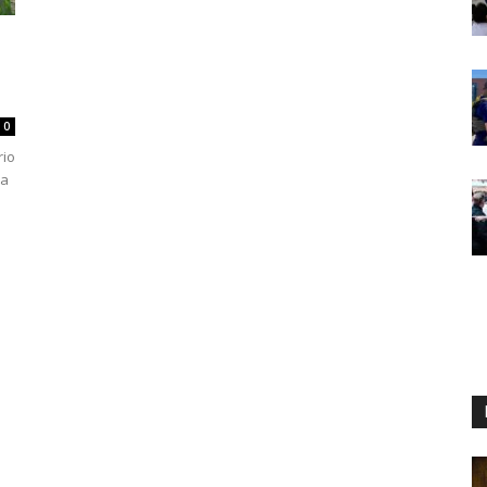
0
rio
la