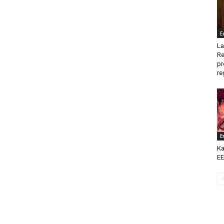
E
La
Re
pr
re
E
Ka
EE