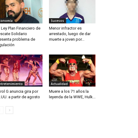
conomía
Sucesos
 Ley Plan Financiero de
Menor infractor es
scate Solidario
arrestado, luego de dar
esenta problema de
muerte a joven por...
gulación
ntretenimiento
Actualidad
rol G anuncia gira por
Muere a los 71 años la
.UU. a partir de agosto
leyenda de la WWE, Hulk...