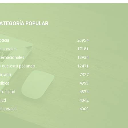
ATEGORÍA POPULAR
ticia
20954
acionales
17181
ternacionales
13934
o que está pasando
12471
ortada
7327
lítica
4999
tualidad
4874
lud
4042
acionales
4009