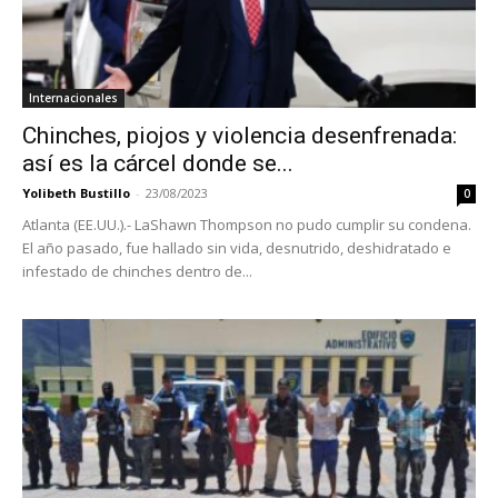
Internacionales
Chinches, piojos y violencia desenfrenada:
así es la cárcel donde se...
Yolibeth Bustillo
-
23/08/2023
0
Atlanta (EE.UU.).- LaShawn Thompson no pudo cumplir su condena.
El año pasado, fue hallado sin vida, desnutrido, deshidratado e
infestado de chinches dentro de...