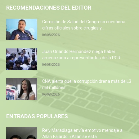
RECOMENDACIONES DEL EDITOR
Comisión de Salud del Congreso cuestiona
cifras oficiales sobre cirugías y...
06/08/2026
Juan Orlando Hernández niega haber
amenazado a representantes de la PGR...
06/08/2026
CNA alerta que la corrupción drena más de L3
mil millones...
06/08/2026
ENTRADAS POPULARES
Rely Maradiaga envía emotivo mensaje a
Allan Fajardo, «Allan se está...