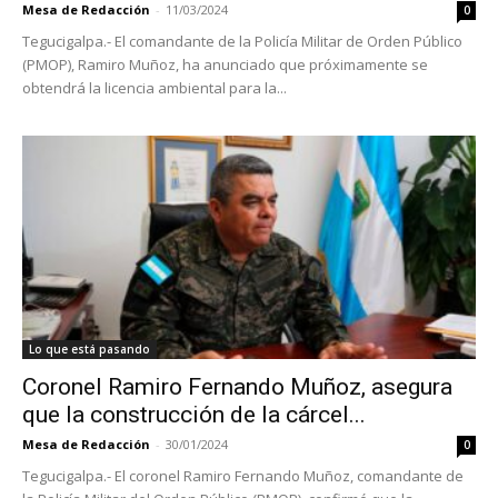
Mesa de Redacción
-
11/03/2024
0
Tegucigalpa.- El comandante de la Policía Militar de Orden Público
(PMOP), Ramiro Muñoz, ha anunciado que próximamente se
obtendrá la licencia ambiental para la...
Lo que está pasando
Coronel Ramiro Fernando Muñoz, asegura
que la construcción de la cárcel...
Mesa de Redacción
-
30/01/2024
0
Tegucigalpa.- El coronel Ramiro Fernando Muñoz, comandante de