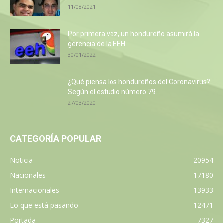
11/08/2021
Por primera vez, un hondureño asumirá la
gerencia de la EEH
30/01/2022
¿Qué piensa los hondureños del Coronavirus?
Según el estudio número 79...
27/03/2020
CATEGORÍA POPULAR
Noticia
20954
Nacionales
17180
Internacionales
13933
Lo que está pasando
12471
Portada
7327