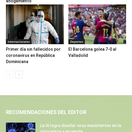
ahogamiento
Internacionales
Deportes
Primer día sin fallecidos por
El Barcelona golea 7-0 al
coronavirus en República
Valladolid
Dominicana
RECOMENDACIONES DEL EDITOR
La IA logra diseñar virus inexistentes en la
naturaleza y enciende...