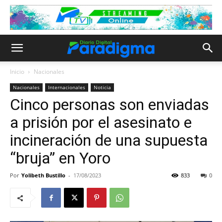
Inicio
Nacionales
Nacionales
Internacionales
Noticia
Cinco personas son enviadas
a prisión por el asesinato e
incineración de una supuesta
“bruja” en Yoro
Por
Yolibeth Bustillo
-
17/08/2023
833
0