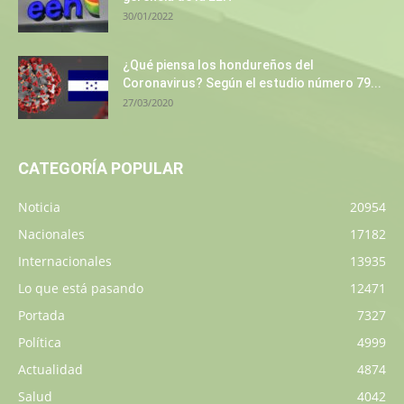
30/01/2022
¿Qué piensa los hondureños del
Coronavirus? Según el estudio número 79...
27/03/2020
CATEGORÍA POPULAR
Noticia
20954
Nacionales
17182
Internacionales
13935
Lo que está pasando
12471
Portada
7327
Política
4999
Actualidad
4874
Salud
4042