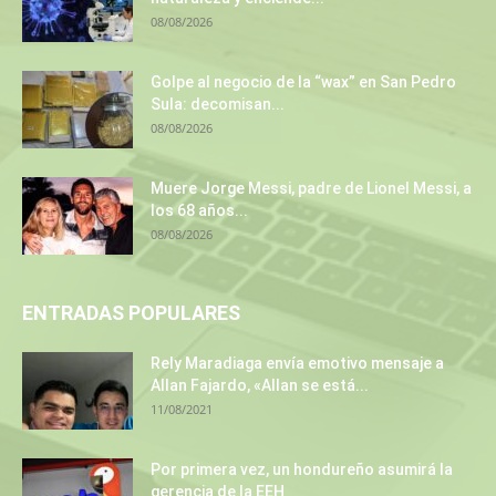
08/08/2026
Golpe al negocio de la “wax” en San Pedro
Sula: decomisan...
08/08/2026
Muere Jorge Messi, padre de Lionel Messi, a
los 68 años...
08/08/2026
ENTRADAS POPULARES
Rely Maradiaga envía emotivo mensaje a
Allan Fajardo, «Allan se está...
11/08/2021
Por primera vez, un hondureño asumirá la
gerencia de la EEH