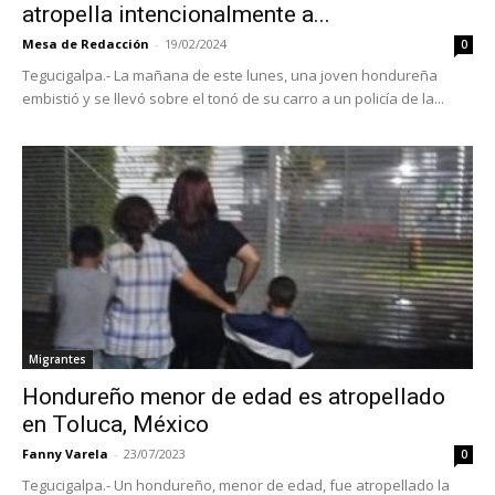
atropella intencionalmente a...
Mesa de Redacción
-
19/02/2024
0
Tegucigalpa.- La mañana de este lunes, una joven hondureña
embistió y se llevó sobre el tonó de su carro a un policía de la...
Migrantes
Hondureño menor de edad es atropellado
en Toluca, México
Fanny Varela
-
23/07/2023
0
Tegucigalpa.- Un hondureño, menor de edad, fue atropellado la