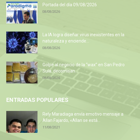
Portada del día 09/08/2026
08/08/2026
La IA logra diseñar virus inexistentes en la
naturaleza y enciende...
08/08/2026
Golpe al negocio de la “wax” en San Pedro
Sula: decomisan...
08/08/2026
ENTRADAS POPULARES
Rely Maradiaga envía emotivo mensaje a
Allan Fajardo, «Allan se está...
11/08/2021