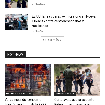
24/12/2025
EE.UU. lanza operativo migratorio en Nueva
Orleans contra centroamericanos y
mexicanos
03/12/2025
Cargar más
HOT NEWS
Lo que está pasando
Internacionales
Voraz incendio consume
Corte avala que presidente
transformadores de la ENEE
Biden termine programa