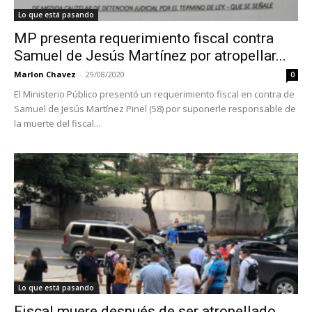
Lo que está pasando
MP presenta requerimiento fiscal contra
Samuel de Jesús Martínez por atropellar...
Marlon Chavez
-
29/08/2020
0
El Ministerio Público presentó un requerimiento fiscal en contra de
Samuel de Jesús Martínez Pinel (58) por suponerle responsable de
la muerte del fiscal...
Lo que está pasando
Fiscal muere después de ser atropellado