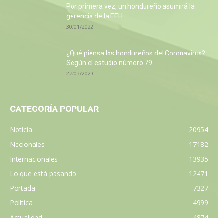
Por primera vez, un hondureño asumirá la
gerencia de la EEH
30/01/2022
¿Qué piensa los hondureños del Coronavirus?
Según el estudio número 79...
27/03/2020
CATEGORÍA POPULAR
Noticia
20954
Nacionales
17182
Internacionales
13935
Lo que está pasando
12471
Portada
7327
Política
4999
Actualidad
4874