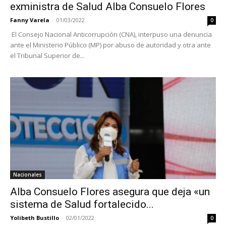
exministra de Salud Alba Consuelo Flores
Fanny Varela
-
01/03/2022
0
El Consejo Nacional Anticorrupción (CNA), interpuso una denuncia
ante el Ministerio Público (MP) por abuso de autoridad y otra ante
el Tribunal Superior de...
Nacionales
Alba Consuelo Flores asegura que deja «un
sistema de Salud fortalecido...
Yolibeth Bustillo
-
02/01/2022
0