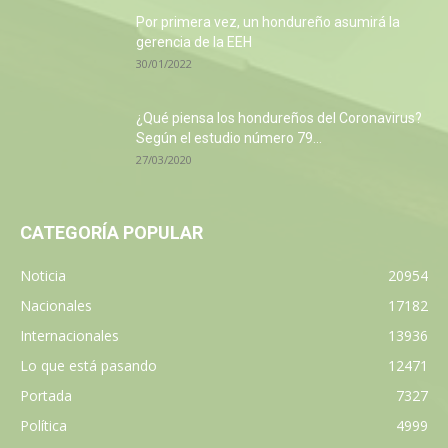
Por primera vez, un hondureño asumirá la
gerencia de la EEH
30/01/2022
¿Qué piensa los hondureños del Coronavirus?
Según el estudio número 79...
27/03/2020
CATEGORÍA POPULAR
Noticia
20954
Nacionales
17182
Internacionales
13936
Lo que está pasando
12471
Portada
7327
Política
4999