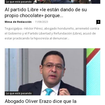
Lo que está pasando
Al partido Libre «le están dando de su
propio chocolate» porque...
Mesa de Redacción
-
11/08/2023
0
Tegucigalpa.- Héctor Pérez, abogado hondureño, arremetió contra
el Gobierno y el Partido Libertad y Refundación (Libre), acusó de
estar practicando la hipocresía al denunciar...
Lo que está pasando
Abogado Oliver Erazo dice que la