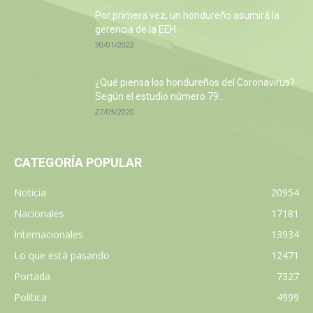
Por primera vez, un hondureño asumirá la
gerencia de la EEH
30/01/2022
¿Qué piensa los hondureños del Coronavirus?
Según el estudio número 79...
27/03/2020
CATEGORÍA POPULAR
Noticia
20954
Nacionales
17181
Internacionales
13934
Lo que está pasando
12471
Portada
7327
Política
4999