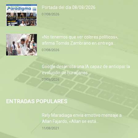
Portada del día 08/08/2026
07/08/2026
«No tenemos que ver colores políticos»,
afirma Tomás Zambrano en entrega...
07/08/2026
Google desarrolla una IA capaz de anticipar la
evolución de huracanes...
07/08/2026
ENTRADAS POPULARES
Rely Maradiaga envía emotivo mensaje a
Allan Fajardo, «Allan se está...
11/08/2021