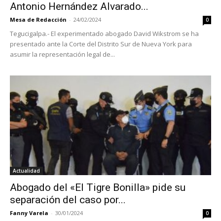
Antonio Hernández Alvarado...
Mesa de Redacción
-
24/02/2024
0
Tegucigalpa.- El experimentado abogado David Wikstrom se ha
presentado ante la Corte del Distrito Sur de Nueva York para
asumir la representación legal de...
Actualidad
Abogado del «El Tigre Bonilla» pide su
separación del caso por...
Fanny Varela
-
30/01/2024
0