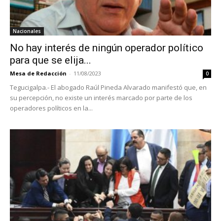
Nacionales
No hay interés de ningún operador político
para que se elija...
Mesa de Redacción
-
11/08/2023
0
Tegucigalpa.- El abogado Raúl Pineda Alvarado manifestó que, en
su percepción, no existe un interés marcado por parte de los
operadores políticos en la...