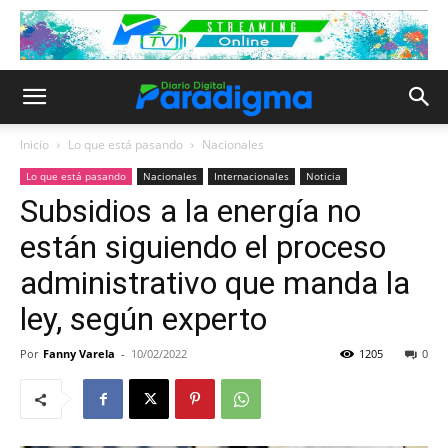
Inicio
Lo que está pasando
Nacionales
Lo que está pasando
Nacionales
Internacionales
Noticia
Subsidios a la energía no
están siguiendo el proceso
administrativo que manda la
ley, según experto
Por
Fanny Varela
-
10/02/2022
1205
0