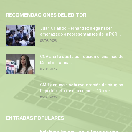
RECOMENDACIONES DEL EDITOR
Juan Orlando Hernández niega haber
amenazado a representantes de la PGR...
06/08/2026
CNA alerta que la corrupción drena más de
L3 mil millones...
06/08/2026
CMH denuncia sobrevaloración de cirugías
bajo decreto de emergencia: “No se...
06/08/2026
ENTRADAS POPULARES
Rely Maradiaga envía emotivo mensaje a