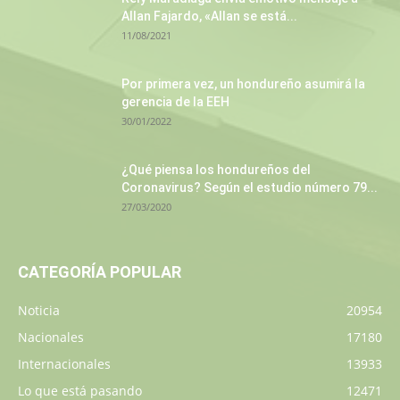
Allan Fajardo, «Allan se está...
11/08/2021
Por primera vez, un hondureño asumirá la
gerencia de la EEH
30/01/2022
¿Qué piensa los hondureños del
Coronavirus? Según el estudio número 79...
27/03/2020
CATEGORÍA POPULAR
Noticia
20954
Nacionales
17180
Internacionales
13933
Lo que está pasando
12471