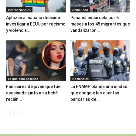
Internacionales
Actualidad
Aplazan a mañana decisión
Panamá encarcela por 6
investigar a EEUU por racismo
meses a los 45 migrantes que
y violencia...
vandalizaron...
Lo que está pasando
Nacionales
Familiares de joven que fue
La FNAMP planea una unidad
asesinada junto a su bebé
que congele las cuentas
recién...
bancarias de...