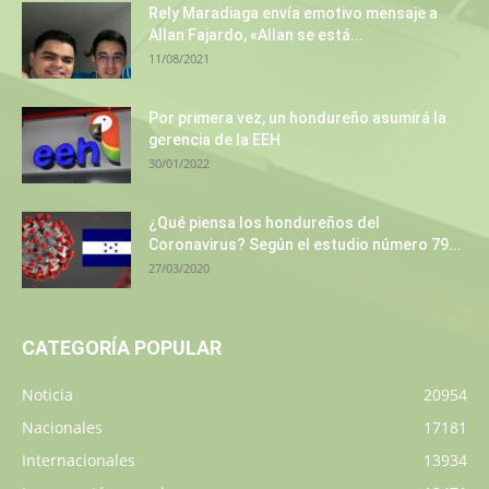
Rely Maradiaga envía emotivo mensaje a
Allan Fajardo, «Allan se está...
11/08/2021
Por primera vez, un hondureño asumirá la
gerencia de la EEH
30/01/2022
¿Qué piensa los hondureños del
Coronavirus? Según el estudio número 79...
27/03/2020
CATEGORÍA POPULAR
Noticia
20954
Nacionales
17181
Internacionales
13934