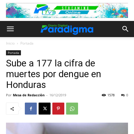
Inicio
Portada
Portada
Sube a 177 la cifra de
muertes por dengue en
Honduras
Por
Mesa de Redacciòn
-
16/12/2019
1578
0